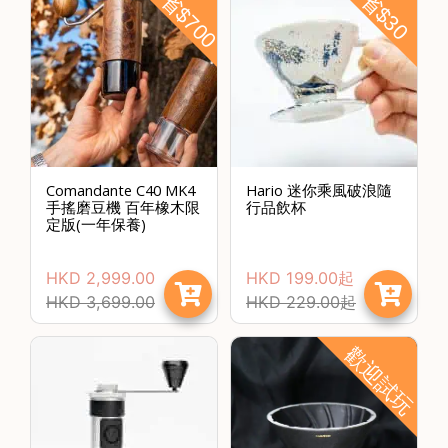
節省$700
節省$30
樓
(
鑽
石
山
站
A
Comandante C40 MK4
Hario 迷你乘風破浪隨
2
手搖磨豆機 百年橡木限
行品飲杯
出
定版(一年保養)
口
5
HKD
2,999.00
HKD
199.00
起
分
HKD
3,699.00
HKD
229.00
起
鐘
到
歡迎試玩
)
營
業