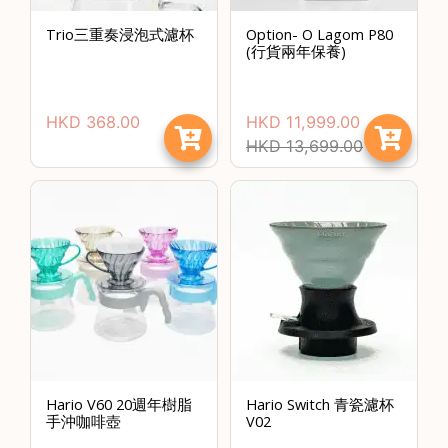
)
Trio三重奏浸泡式濾杯
Option- O Lagom P80
1
(行貨兩年保養)
2
:
HKD
368.00
HKD
11,999.00
0
HKD
13,699.00
0
p
m
-
9
:
0
0
p
m
Hario V60 20週年樹脂
Hario Switch 青瓷濾杯
手沖咖啡壺
V02
聯