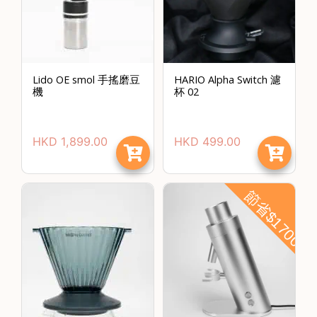
時
間
：
星
Lido OE smol 手搖磨豆
HARIO Alpha Switch 濾
機
杯 02
期
一
至
HKD
1,899.00
HKD
499.00
星
期
日
節省$1700
(
包
括
公
眾
假
期