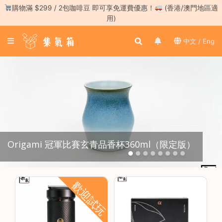
Skip
購物滿 $299 / 2包咖啡豆 即可享免運費優惠！
(香港/澳門地區適
to
用)
content
登
中文 / Eng
入
／
註
冊
咖
啡
豆
Origami 冠軍比賽玄青品香杯360ml（限定版）
手
沖
工
具
歡迎試玩
濃
縮
咖