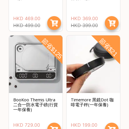
常
見
HKD
469.00
HKD
369.00
問
HKD
499.00
HKD
399.00
題
聯
節省$125
節省$21
絡
我
們
門
市
地
址
BooKoo Themis Ultra
Timemore 黑鏡Dot 咖
：
二合一防水電子磅(行貨
啡電子秤(一年保養)
一年保養)
香
港
HKD
729.00
HKD
199.00
鑽