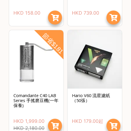
絡
電
HKD
158.00
HKD
739.00
話
：
節省$181
5
4
8
2
9
2
3
7
Comandante C40 LAB
Hario V60 流星濾紙
Series 手搖磨豆機(一年
（50張）
保養)
HKD
1,999.00
HKD
179.00
起
HKD
2,180.00