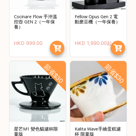
焙
其
Cocinare Flow 手沖溫
Fellow Opus Gen 2 電
他
控壺 GEN 2（一年保
動磨豆機（一年保養）
咖
養）
啡
用
HKD
999.00
HKD
1,990.00
起
品
所
節省$30
節省$30
有
產
品
興
趣
社
群
課
星芒M1 變色貓濾杯限
Kalita Wave手繪蛋糕濾
程
量版
杯 限量版