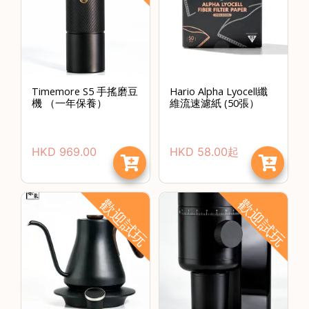
啡
冷
萃
工
具
Timemore S5 手搖磨豆
Hario Alpha Lyocell纖
機 （一年保養）
維流速濾紙 (50張）
虹
吸
工
HKD
969.00
HKD
58.00
起
具
土
耳
歡迎試玩
歡迎試玩
其
咖
節省$
啡
咖
啡
烘