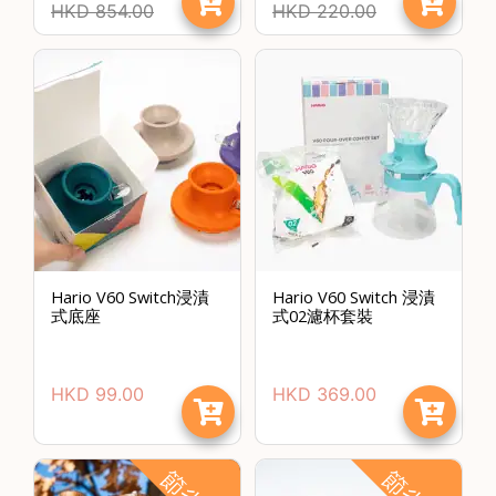
HKD
854.00
HKD
220.00
石
山
五
芳
街
2
8
號
利
森
Hario V60 Switch浸漬
Hario V60 Switch 浸漬
工
式底座
式02濾杯套裝
業
大
廈
HKD
99.00
HKD
369.00
4
座
1