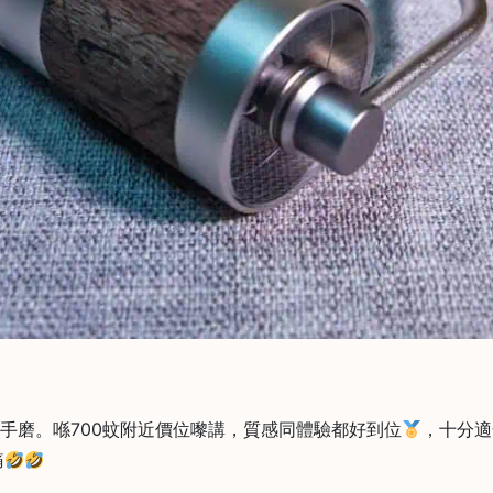
唔錯嘅手磨。喺700蚊附近價位嚟講，質感同體驗都好到位
，十分適
痛