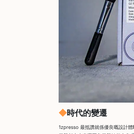
常
見
問
題
聯
絡
我
們
門
市
地
址
：
時代的變遷
香
港
1zpresso 最抵讚就係優良嘅設計體
鑽