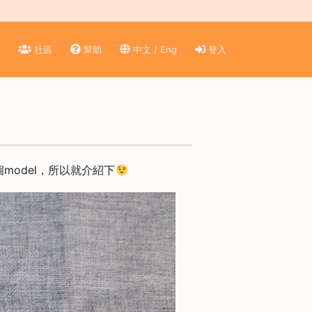
)
社區
幫助
中文 / Eng
登入
】
odel，所以就介紹下