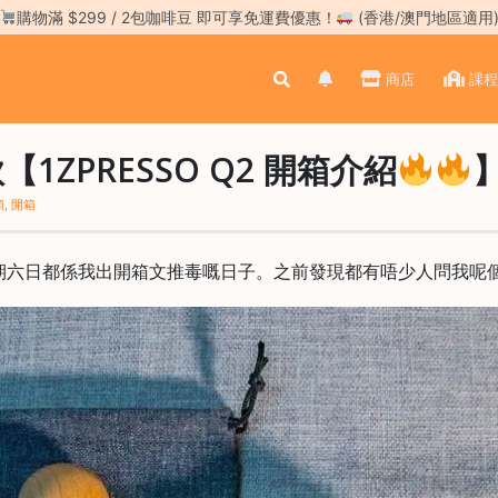
購物滿 $299 / 2包咖啡豆 即可享免運費優惠！
(香港/澳門地區適用
商店
課程
【1ZPRESSO Q2 開箱介紹
類
,
開箱
期六日都係我出開箱文推毒嘅日子。之前發現都有唔少人問我呢個m