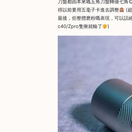
刀盤都由本來嘅五角刀盤轉做七角
石
得以前要用五毫子卡進去調整
(
山
最後，佢整體磨粉嘅表現，可以話
五
c40/Zpro隻揪就輸了
)
芳
街
2
8
號
利
森
工
業
大
廈
4
座
1