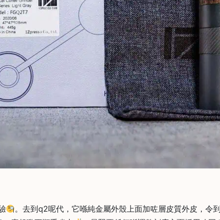
驗
。去到q2呢代，它喺純金屬外殼上面加咗層皮質外皮，令