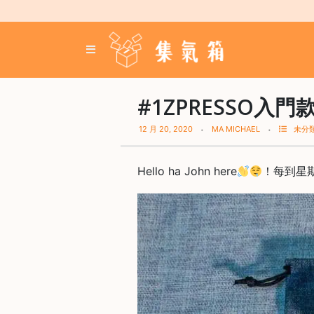
Skip
to
content
登
入
／
註
#1ZPRESSO入門款
冊
12 月 20, 2020
MA MICHAEL
未分
咖
Hello ha John here
！每到星
啡
豆
手
沖
工
具
濃
縮
咖