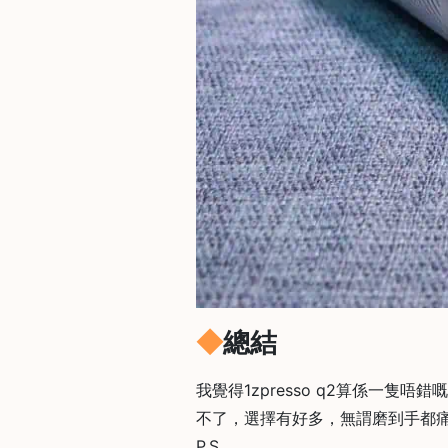
樓
(
鑽
石
山
站
A
2
出
口
5
分
鐘
總結
到
)
我覺得1zpresso q2算係一隻
不了，選擇有好多，無謂磨到手都
營
P.S.
業