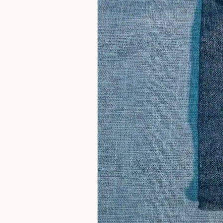
啡
冷
萃
工
具
虹
吸
工
具
土
耳
其
咖
啡
咖
啡
烘