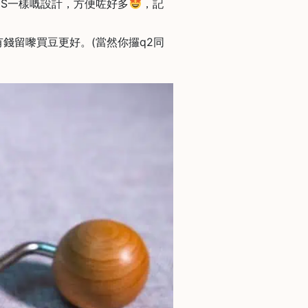
JS一樣嘅設計，方便咗好多
，記
有錢留嚟買豆更好。(當然你攞q2同