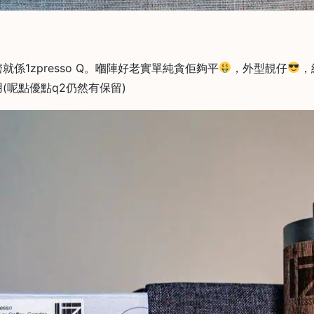
係1zpresso Q。嗰陣好老實單純貪佢夠平
，外型靚仔
，
(呢點優點q2仍然有保留)