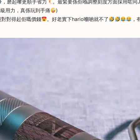
，磨起嚟更順手省力
。最緊要係佢喺調整刻度方面採用咗同
超級用力，真係玩到手痛
)
絕對對得起佢嘅價錢
。好老實下hario嗰啲就不了
，