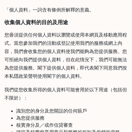
啡
「個人資料」一詞含有條例所解釋的意義。
冷
收集個人資料的目的及用途
萃
工
您毋須提供任何個人資料以瀏覽或使用本網頁及移動應用程
具
式。當您參加我們的活動或登記使用我們的服務或網上內
虹
容，我們會收集您的個人資料使我們能夠為您提供服務。您
吸
可拒絕向我們提供個人資料，但在此情況下，我們可能無法
工
具
為您提供服務。閣下提供個人資料，即代表閣下同意我們按
本私隱政策聲明使用閣下的個人資料。
土
耳
我們從您收集所得的個人資料可能會用於以下用途（包括但
其
咖
不限於）：
啡
識別您的身分及您開設的任何賬戶
咖
為您提供服務
啡
核實身分及／或作信貸審查
烘