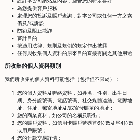
設計本公司網站及內容，迎合您的特定喜好
為您提供客戶服務
常
見
處理您的投訴及賬戶查詢，對本公司或任何一方之索
問
償及/或訴訟
題
防範及阻止欺詐
審計目的
聯
按適用法律、規則及規例的規定作出披露
絡
任何與收集個人資料的原來目的直接有關之其他用途
我
們
所收集的個人資料類別
我們所收集的個人資料可能包括（包括但不限於）：
門
市
您的個人資料及聯絡資料，如姓名、性別、出生日
地
期、身分證號碼、電話號碼、社交媒體連結、電郵地
址
址、住址、郵寄地址及/或寄發賬單的地址；
：
您的商業資料，如公司的名稱及職銜；
香
您的賬戶資料，如信用卡賬戶號碼首6位數及尾4位數
港
或用戶賬號；
鑽
您的付款交易詳情；