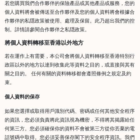
若您購買我們合作夥伴的保險產品或其他產品或服務，您的
)
個人資料將會被傳送至合作夥伴及您的個人資料將會根據合
1
作夥伴的私隱政策被使用、處理及保留。此乃超出我們的控
2
制。詳情請參閱合作夥伴之私隠政策。
:
0
將個人資料轉移至香港以外地方
0
p
若在運作上有需要，本公司會將個人資料轉移至香港特別行
m
政區以外的地方以達到收集此等資料之目的，或直接與其有
-
關之目的。 任何有關的資料轉移都會遵照條例之規定及約
9
束。
:
0
個人資料的保存
0
如果您選擇或取得用戶識別代碼、密碼或任何其他安全程序
p
的資訊，您必須負責將此資訊視為機密，不得將其揭露給任
m
何第三方。您必須確保你的資料不會被第三方從你丟棄的電
聯
話號碼中取得。您必須妥善保存閣下的安全程序資訊。我們