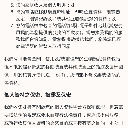
石
您的家庭收入及個人興趣；及
山
您的電腦或移動裝置IP地址、即時位置資料、瀏覽器
設定、瀏覽紀錄及／或其他互聯網記錄的資料；及
五
您的電話簿中包含的電話號碼和電子郵件地址(當您使
芳
用我們為您提供的服務的互動功)。當您接受我們的服
街
務我們會通知您。當您提供數據給我們，您確認已經
2
從電話簿的聯繫人取得同意。
8
號
我們有可能會查閱、使用及/或處理您的生物辨識資料包括
利
但不限於儲存於您的移動裝置或其他裝置上的指紋及面部圖
森
像，用於核實身份用途 。然而，我們並不會收集或儲存該
工
等資料。
業
大
個人資料之保密、披露及保安
廈
我們收集及持有關於您的個人資料均會被保密處理；但若需
4
要按法例的規定或要求而履行法律責任，或為您提供服務，
座
或執行收集個人資料的原來目的或直接有關之目的，本公司
1