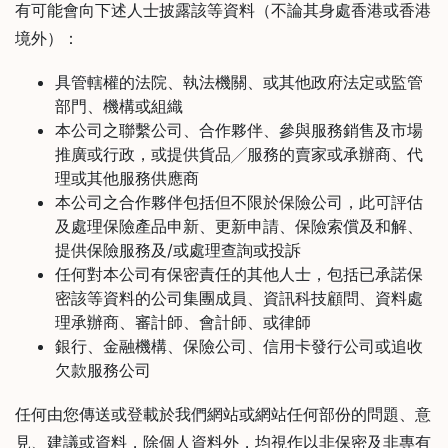
樓
有可能會向下述人士披露該等資料（不論其身處香港或香港
(
境外）：
鑽
具管轄權的法院、執法機關、或其他政府法定或監管
石
部門、機構或組織
山
本公司之聯繫公司、合作夥伴、參與服務銷售及市場
站
推廣或行政，或提供貨品╱服務的賣家或承辦商、代
A
理或其他服務供應商
2
本公司之合作夥伴包括但不限於保險公司，此可評估
出
及處理保險產品申新、更新申請、保險索償及和解、
口
提供保險服務及/或處理查詢或投訴
5
任何對本公司有保密責任的其他人士，包括已承諾保
分
密該等資料的公司集團成員、資訊科技顧問、資料處
鐘
理承辦商、審計師、會計師、或律師
銀行、金融機構、保險公司、信用卡發行公司或追收
到
欠款服務公司
)
任何由您傳送或登載於我們網站或網站任何部份的問題、意
營
見、建議或資料，除個人資料外，均視作以非保密及非專有
業