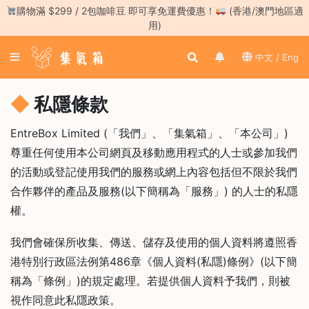
Skip
購物滿 $299 / 2包咖啡豆 即可享免運費優惠！
(香港/澳門地區適
to
用)
content
登
中文 / Eng
入
／
註
私隱條款
冊
EntreBox Limited (「我們」、「集氣箱」、「本公司」)
尊重任何使用本公司網頁及移動應用程式的人士或參加我們
咖
啡
的活動或登記使用我們的服務或網上內容包括但不限於我們
豆
合作夥伴的產品及服務(以下簡稱為「服務」) 的人士的私隱
權。
手
沖
工
我們會確保所收集、傳送、儲存及使用的個人資料將遵照香
具
港特別行政區法例第486章《個人資料(私隱)條例》(以下簡
稱為「條例」)的規定處理。若提供個人資料予我們，則被
濃
縮
視作同意此私隱政策。
咖