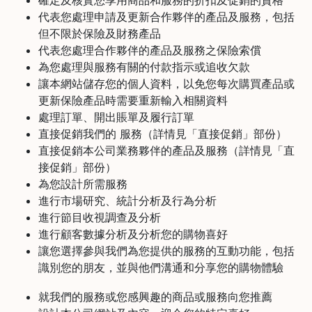
確定及核實您享用商品和服務的折扣及促銷的資格
焙
代表您處理申請及更新合作夥伴的產品及服務，包括
其
但不限於保險及財務產品
他
代表您處理合作夥伴的產品及服務之保險索償
咖
為您處理與服務有關的付款指示或追收欠款
啡
讓本網站儲存您的個人資料，以免您每次購買產品或
用
更新保險產品時需要重新輸入相關資料
品
處理訂單、開出賬單及履行訂單
直接促銷我們的 服務（詳情見「直接促銷」部份）
所
直接促銷本公司業務夥伴的產品及服務（詳情見「直
有
接促銷」部份）
產
為您設計所需服務
品
進行市場研究、統計分析及行為分析
進行節目收視調查及分析
興
趣
進行顧客數據分析及分析您的購物喜好
社
讓您選擇參與我們為您提供的服務的互動功能，包括
群
識別您的朋友，並與他們溝通和分享您的購物體驗
課
就我們的服務或您感興趣的商品或服務向您推薦
程