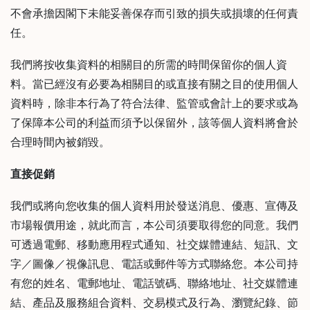
絡
不會承擔因閣下未能妥善保存而引致的損失或損壞的任何責
電
任。
話
我們將按收集資料的相關目的所需的時間保留你的個人資
：
5
料。當已經沒有必要為相關目的或直接有關之目的使用個人
4
資料時，除非本行為了符合法律、監管或會計上的要求或為
8
了保障本公司的利益而須予以保留外，該等個人資料將會於
2
合理時間內被銷毀。
9
2
直接促銷
3
我們或將向您收集的個人資料用於發送消息、優惠、宣傳及
7
市場報價用途，就此而言，本公司須要取得您的同意。我們
可透過電郵、移動應用程式通知、社交媒體連結、短訊、文
字／圖像／視像訊息、電話或郵件等方式聯絡您。本公司持
有您的姓名、電郵地址、電話號碼、聯絡地址、社交媒體連
結、產品及服務組合資料、交易模式及行為、瀏覽紀錄、節