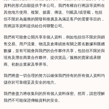
資料的形式自願提供予本公司。我們有權自行將該等資料在
時
其他地方使用、複製、披露、傳送、刊載及/或登載，包括
間
但不限於為服務的開發和推廣及為滿足客戶的需要等目的，
：
星
而將該等資料提供給任何聯繫公司。
期
我們有可能會公開共享非個人資料，例如包括但不限於與銷
一
售交易、用戶流量、物流及倉庫績效有關之匿名數據和匯總
至
數據，並有可能會與我們的合作夥伴共享，包括但不限於與
星
期
現有及潛在商業合作夥伴、提供貨品╱服務的賣家或承辦
日
商、初創企業家及學界等。
(
我們將盡一切合理的努力以確保我們持有的所有個人資料均
包
儲存於可靠穩妥及安全的地方。
括
公
我們會盡力將收集到的所有個人資料保密。然而，請您理解
眾
我們不可能保證傳輸資料的安全。
假
期