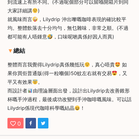
到流速上有所不同。(不過呢個部分可以留喺開箱片到同
石
大家詳細講
)
山
就風味而言
，Lilydrip 沖出嚟嘅咖啡表現的確比較平
五
均。整體飲落去十分均勻，無乜雜味，非常之順。(不過
芳
都可能有人唔鍾意
，口味呢啲真係好因人而異)
街
2
總結
8
號
整體而言我覺得Lilydrip真係幾抵玩
，真心唔貴
如
利
果你買佢普通版(得一粒嗰個)50蚊左右就有交易
，又
森
平又有效果
。
工
而設計者
由理論層面出發，設計出Lilydrip去改善錐形
業
杯嘅手沖過程，最後成功改變到手沖咖啡嘅風味。可以話
大
Lilydrip係現代咖啡科學嘅結晶
！
廈
4
0
座
1