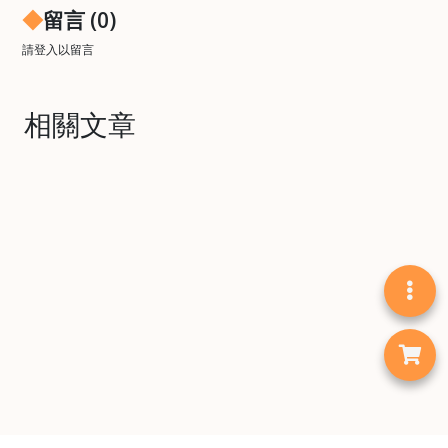
樓
留言 (0)
(
請
登入
以留言
鑽
石
山
相關文章
站
A
2
出
口
5
分
鐘
到
)
營
業