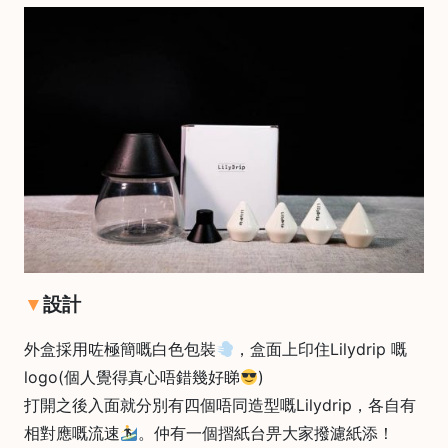
啡
冷
萃
工
具
虹
吸
工
具
土
耳
設計
其
咖
啡
外盒採用咗極簡嘅白色包裝
，盒面上印住Lilydrip 嘅
logo(個人覺得真心唔錯幾好睇
)
咖
打開之後入面就分別有四個唔同造型嘅Lilydrip，各自有
啡
烘
相對應嘅流速
。仲有一個摺紙台畀大家撥濾紙添！