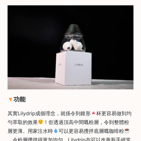
焙
其
他
咖
啡
用
品
所
有
產
品
功能
興
趣
社
其實Lilydrip成個理念，就係令到錐形
杯更容易做到均
群
勻萃取的效果
！佢透過頂高中間嘅粉層，令到整體粉
課
層更薄。用家注水時
可以更容易攪拌底層嘅咖啡粉
程
，令粉層攪拌得更加均勻。Lilydrip亦可以改善新手經常