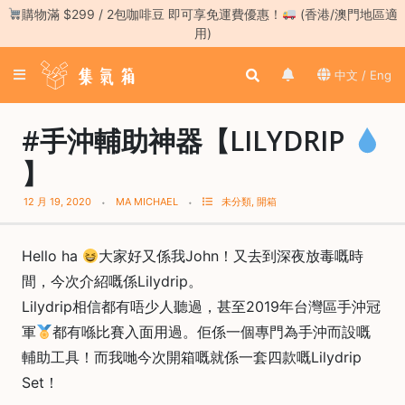
Skip
購物滿 $299 / 2包咖啡豆 即可享免運費優惠！
(香港/澳門地區適
to
用)
content
登
中文 / Eng
入
／
註
#手沖輔助神器【LILYDRIP
冊
】
咖
12 月 19, 2020
MA MICHAEL
未分類
,
開箱
啡
豆
Hello ha
大家好又係我John！又去到深夜放毒嘅時
手
間，今次介紹嘅係Lilydrip。
沖
Lilydrip相信都有唔少人聽過，甚至2019年台灣區手沖冠
工
軍
都有喺比賽入面用過。佢係一個專門為手沖而設嘅
具
輔助工具！而我哋今次開箱嘅就係一套四款嘅Lilydrip
濃
Set！
縮
咖