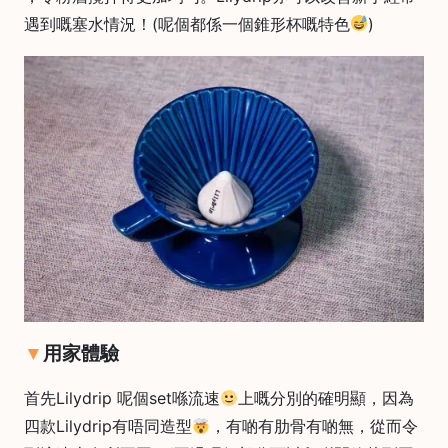
遇到嘅塞水情況！(呢個都係一個錐形杯嘅特色
)
常
見
問
題
聯
絡
我
們
門
市
地
址
用家體驗
：
香
首先Lilydrip 呢個set喺流速
上嘅分別的確明顯，因為
港
四款Lilydrip有唔同造型
，有啲有肋骨有啲無，從而令
鑽