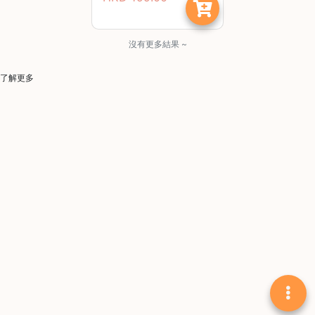
啡
冷
沒有更多結果 ~
萃
工
了解更多
具
虹
吸
工
具
土
耳
其
咖
節省$
啡
咖
啡
烘