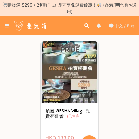
Skip
購物滿 $299 / 2包咖啡豆 即可享免運費優惠！
(香港/澳門地區適
to
用)
content
登
中文 / Eng
入
／
註
冊
咖
啡
豆
手
沖
工
頂級 GESHA Village 拍
具
賣杯測會
(
已售完
)
濃
縮
HKD
199.00
咖