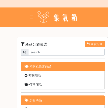
Skip
to
content
登
入
／
註
冊
產品分類篩選
重設篩選
咖
啡
豆
預購及恆常商品
手
預購商品
沖
工
恆常商品
具
濃
所有商品
縮
咖