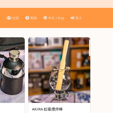
)
社區
幫助
中文 / Eng
登入
AKIRA 虹吸攪拌棒