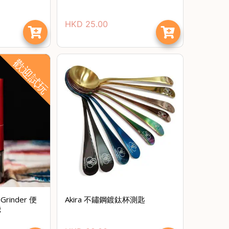
HKD
25.00
歡迎試玩
節省$
 Grinder 便
Akira 不鏽鋼鍍鈦杯測匙
機