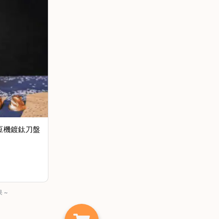
動磨豆機鍍鈦刀盤
 ~