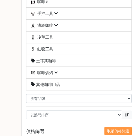
咖啡豆
啡
手沖工具
冷
萃
濃縮咖啡
工
具
冷萃工具
虹
虹吸工具
吸
土耳其咖啡
工
具
咖啡烘焙
土
其他咖啡用品
耳
其
咖
啡
咖
啡
烘
價格篩選
取消價格篩選