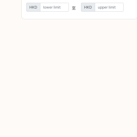
焙
HKD
HKD
至
其
他
咖
啡
用
品
所
有
產
品
興
趣
社
群
課
程