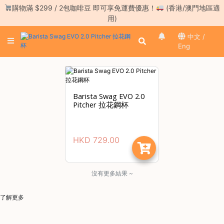
Skip
購物滿 $299 / 2包咖啡豆 即可享免運費優惠！
(香港/澳門地區適
to
用)
content
中文 /
登
Eng
入
／
註
冊
Barista Swag EVO 2.0
Pitcher 拉花鋼杯
咖
啡
豆
HKD
729.00
手
沖
工
沒有更多結果 ~
具
了解更多
濃
縮
咖