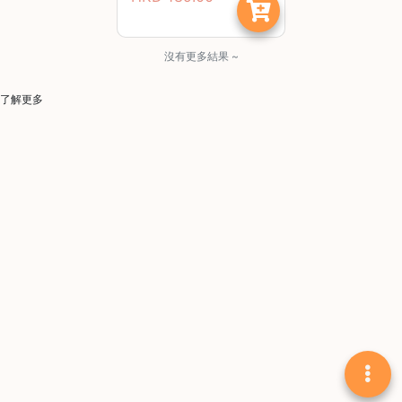
啡
冷
沒有更多結果 ~
萃
工
了解更多
具
虹
吸
工
具
土
耳
其
咖
啡
咖
啡
烘