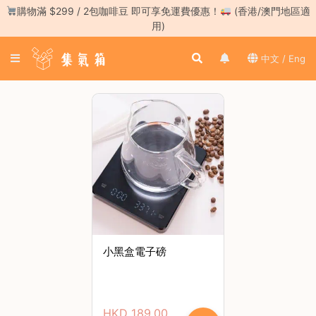
Skip
購物滿 $299 / 2包咖啡豆 即可享免運費優惠！
(香港/澳門地區適
to
用)
content
登
中文 / Eng
入
／
註
冊
咖
啡
豆
手
沖
工
小黑盒電子磅
具
濃
縮
HKD
189.00
咖