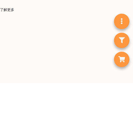
焙
了解更多
其
他
咖
啡
用
品
所
有
產
品
興
趣
社
群
首頁
咖啡豆
手沖工具
咖啡機
課
「集氣箱」走多一步 多部磨豆機香港免費試玩
1zpresso磨豆機
程
Option-O磨豆機
咖啡濾杯
私隱條款
用戶條款
聯絡我們