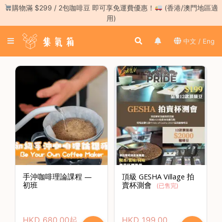
Skip
購物滿 $299 / 2包咖啡豆 即可享免運費優惠！
(香港/澳門地區適
to
用)
content
登
中文 / Eng
入
／
註
冊
咖
啡
豆
手
沖
工
手沖咖啡理論課程 —
頂級 GESHA Village 拍
具
初班
賣杯測會
(
已售完
)
濃
縮
HKD
680.00
起
HKD
199.00
咖