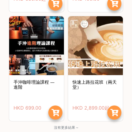
啡
冷
萃
工
具
虹
吸
工
具
土
手沖咖啡理論課程 —
快速上路拉花班（兩天
耳
進階
堂）
其
咖
節省$
啡
HKD
699.00
HKD
2,899.00
起
咖
啡
烘
沒有更多結果 ~