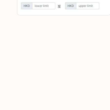
焙
HKD
HKD
至
其
他
咖
啡
用
品
所
有
產
品
興
趣
社
群
課
程