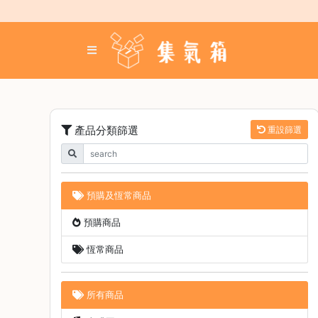
Skip
to
content
登
入
／
註
冊
產品分類篩選
重設篩選
咖
啡
豆
預購及恆常商品
手
預購商品
沖
工
恆常商品
具
濃
所有商品
縮
咖