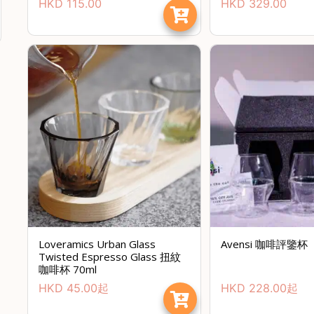
HKD
115.00
HKD
329.00
Loveramics Urban Glass
Avensi 咖啡評鑒杯
Twisted Espresso Glass 扭紋
咖啡杯 70ml
HKD
45.00
起
HKD
228.00
起