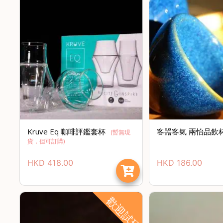
Kruve Eq 咖啡評鑑套杯
客噐客氣 兩怡品飲
(
暫無現
貨，但可訂購
)
HKD
418.00
HKD
186.00
歡迎試玩