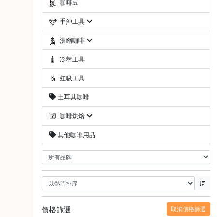
咖啡豆
啡
手沖工具
冷
萃
濃縮咖啡
工
具
冷萃工具
虹
虹吸工具
吸
土耳其咖啡
工
具
咖啡烘焙
土
其他咖啡用品
耳
其
咖
啡
咖
啡
烘
價格篩選
取消價格篩選