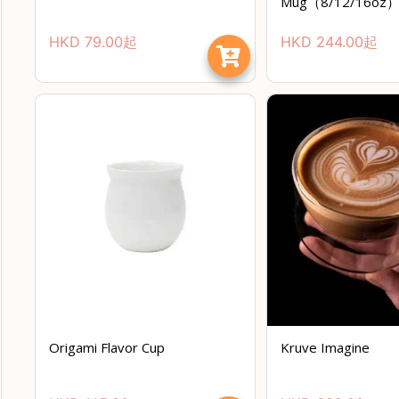
Mug（8/12/16oz
HKD
79.00
起
HKD
244.00
起
Origami Flavor Cup
Kruve Imagine