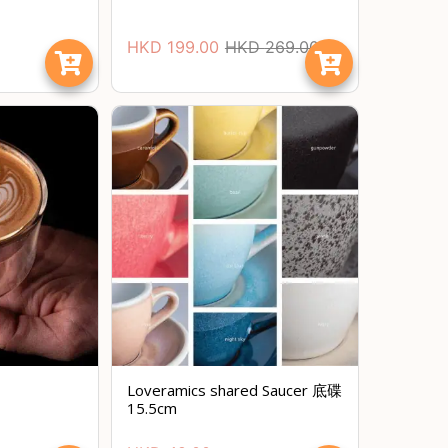
）
HKD
199.00
HKD
269.00
節省$
Loveramics shared Saucer 底碟
15.5cm