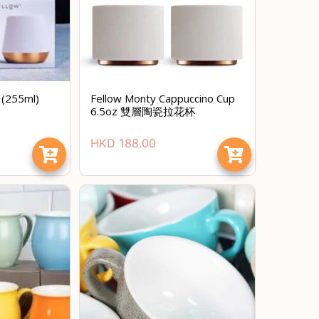
(255ml)
Fellow Monty Cappuccino Cup
6.5oz 雙層陶瓷拉花杯
HKD
188.00