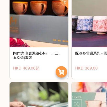
陶作坊 老岩泥隨心杯(一、三、
匠魂冬雪巖系列 - 
五次燒)套裝
HKD
469.00
起
HKD
369.00