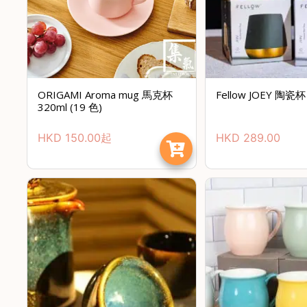
ORIGAMI Aroma mug 馬克杯
Fellow JOEY 陶瓷杯 
320ml (19 色)
HKD
150.00
起
HKD
289.00