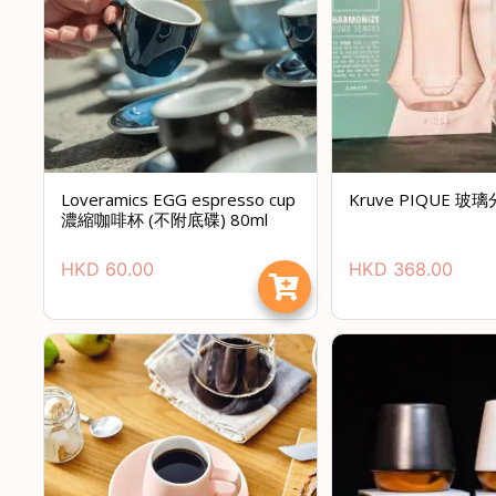
Loveramics EGG espresso cup
Kruve PIQUE 玻
濃縮咖啡杯 (不附底碟) 80ml
HKD
60.00
HKD
368.00