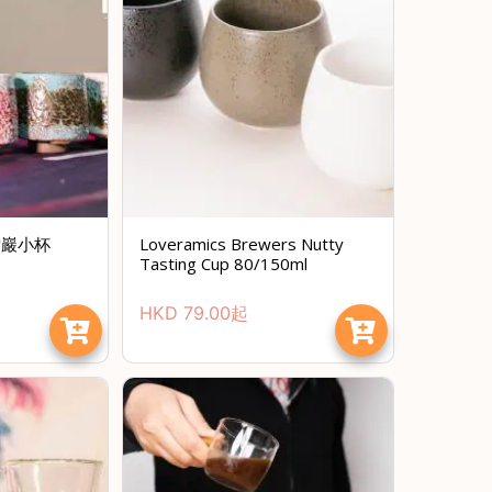
雪巖小杯
Loveramics Brewers Nutty
Tasting Cup 80/150ml
HKD
79.00
起