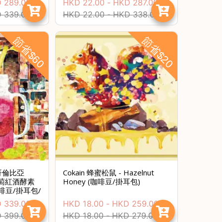
D
289.00
HKD
22.00
-
HKD
287.00
D
339.00
HKD
22.00
-
HKD
338.00
節省$60
節省$20
 哥倫比亞
Cokain 蜂蜜松鼠 - Hazelnut
s 葡萄紅酒酵素
Honey (咖啡豆/掛耳包)
啡豆/掛耳包/
D
339.00
HKD
18.00
-
HKD
259.00
D
399.00
HKD
18.00
-
HKD
279.00