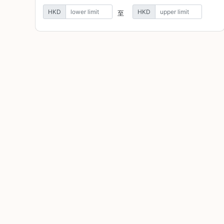
焙
HKD
HKD
至
其
他
咖
啡
用
品
所
有
產
品
興
趣
社
群
課
程