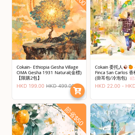
Cokain- Ethiopia Gesha Village
Cokain 委托人
OMA Gesha 1931 Natural(金標)
Finca San Carlo
【限購2包】
(掛耳包/冷泡包)
(
已
HKD
199.00
HKD
499.00
HKD
22.00
-
HK
節省$50