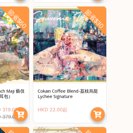
節省$60
節省$30
ch Maji 藝伎
Cokain Coffee Blend-荔枝烏龍
掛耳包）
Lychee Signature
D
319.00
HKD
22.00
起
D
379.00