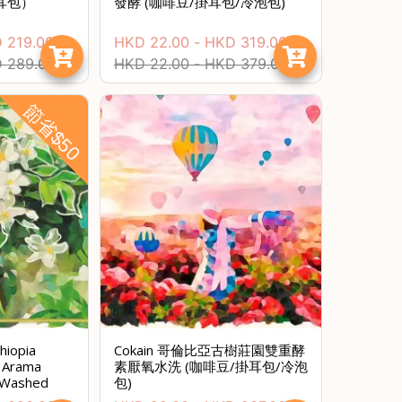
掛耳包）
發酵 (咖啡豆/掛耳包/冷泡包)
D
219.00
HKD
22.00
-
HKD
319.00
D
289.00
HKD
22.00
-
HKD
379.00
節省$50
節省$
iopia
Cokain 哥倫比亞古樹莊園雙重酵
e Arama
素厭氧水洗 (咖啡豆/掛耳包/冷泡
 Washed
包)