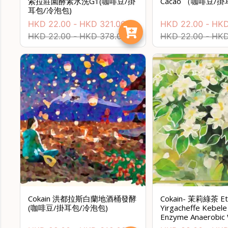
索拉莊園酵素水洗G1(咖啡豆/掛
Cacao （咖啡豆/
耳包/冷泡包)
HKD
22.00
-
HKD
321.00
HKD
22.00
-
HK
HKD
22.00
-
HKD
378.00
HKD
22.00
-
HK
Cokain 洪都拉斯白蘭地酒桶發酵
Cokain- 茉莉綠茶 Eth
(咖啡豆/掛耳包/冷泡包)
Yirgacheffe Kebel
Enzyme Anaerobic