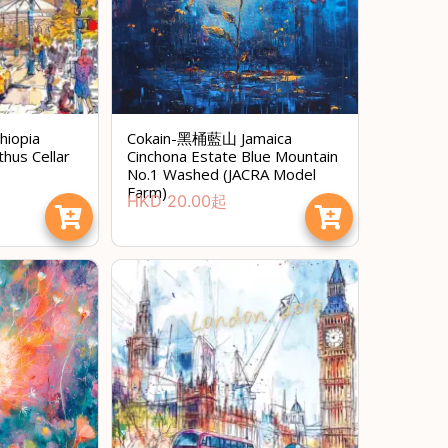
iopia
Cokain-黑桶藍山 Jamaica
hus Cellar
Cinchona Estate Blue Mountain
No.1 Washed (JACRA Model
Farm)
HKD
20.00
起