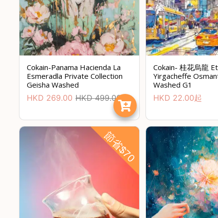
Cokain-Panama Hacienda La
Cokain- 桂花烏龍 Eth
Esmeradla Private Collection
Yirgacheffe Osmant
Geisha Washed
Washed G1
HKD
269.00
HKD
499.00
HKD
22.00
起
節省$70