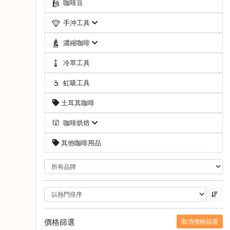
咖啡豆
啡
手沖工具
冷
萃
濃縮咖啡
工
具
冷萃工具
虹
虹吸工具
吸
土耳其咖啡
工
具
咖啡烘焙
土
其他咖啡用品
耳
其
咖
啡
咖
啡
烘
價格篩選
取消價格篩選