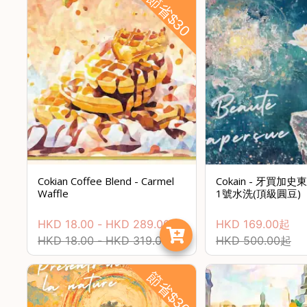
節省$30
Cokian Coffee Blend - Carmel
Cokain - 牙買加
Waffle
1號水洗(頂級圓豆)
HKD
18.00
-
HKD
289.00
HKD
169.00
起
HKD
18.00
-
HKD
319.00
HKD
500.00
起
節省$300