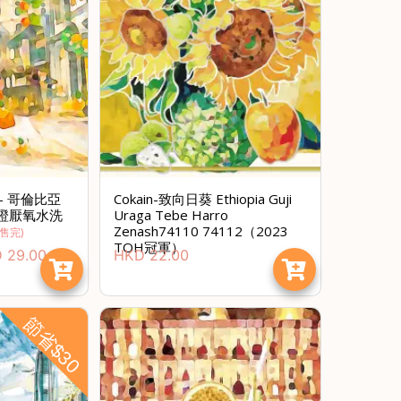
- 哥倫比亞
Cokain-致向日葵 Ethiopia Guji
s 香橙厭氧水洗
Uraga Tebe Harro
Zenash74110 74112（2023
售完
)
TOH冠軍）
D
29.00
HKD
22.00
節省$30