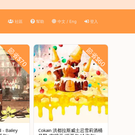
)
社區
幫助
中文 / Eng
登入
節省$70
節省$60
 - Bailey
Cokain 洪都拉斯威士忌雪莉酒桶