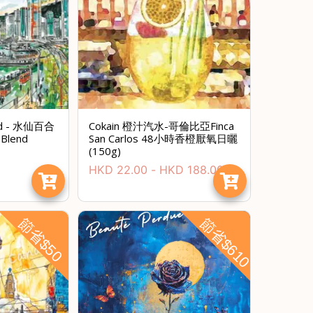
end - 水仙百合
Cokain 橙汁汽水-哥倫比亞Finca
 Blend
San Carlos 48小時香橙厭氧日曬
(150g)
HKD
22.00
-
HKD
188.00
節省$50
節省$610