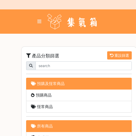
Skip
to
content
登
入
／
註
冊
產品分類篩選
重設篩選
咖
啡
豆
預購及恆常商品
手
預購商品
沖
工
恆常商品
具
濃
所有商品
縮
咖