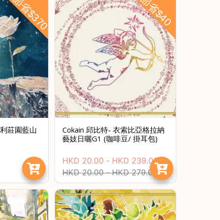
節省$370
節省$40
史東利莊園藍山
Cokain 邱比特- 衣索比亞格拉納
藝妓日曬G1 (咖啡豆/ 掛耳包)
HKD
20.00
-
HKD
239.00
HKD
20.00
-
HKD
279.00