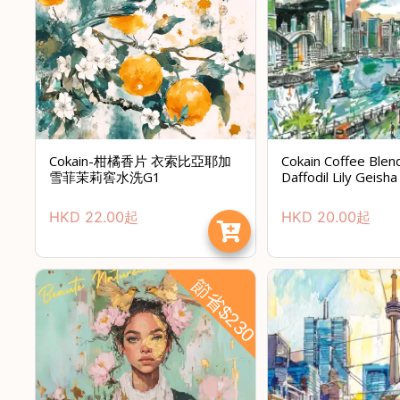
Cokain-柑橘香片 衣索比亞耶加
Cokain Coffee Bl
雪菲茉莉窖水洗G1
Daffodil Lily Geisha
HKD
22.00
起
HKD
20.00
起
節省$230