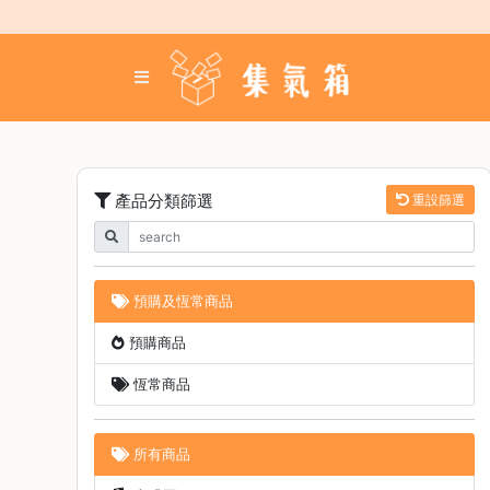
Skip
to
content
登
入
／
註
冊
產品分類篩選
重設篩選
咖
啡
豆
預購及恆常商品
手
預購商品
沖
工
恆常商品
具
濃
所有商品
縮
咖