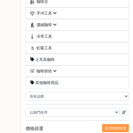
咖啡豆
啡
手沖工具
冷
萃
濃縮咖啡
工
具
冷萃工具
虹
虹吸工具
吸
土耳其咖啡
工
具
咖啡烘焙
土
其他咖啡用品
耳
其
咖
啡
咖
啡
烘
價格篩選
取消價格篩選