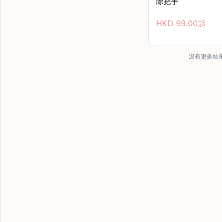
除把手
HKD
99.00
起
沒有更多結果