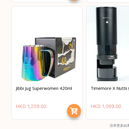
Jibbi Jug Superwomen 420ml
Timemore X Nut
HKD
1,259.00
HKD
1,069.00
沒有更多結果