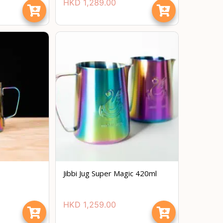
HKD
1,289.00
Jibbi Jug Super Magic 420ml
HKD
1,259.00