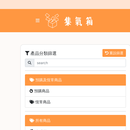
Skip
to
content
登
入
／
註
冊
產品分類篩選
重設篩選
咖
啡
豆
預購及恆常商品
手
預購商品
沖
工
恆常商品
具
濃
所有商品
縮
咖