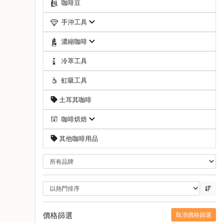
咖啡豆
啡
手沖工具
冷
萃
濃縮咖啡
工
具
冷萃工具
虹
虹吸工具
吸
土耳其咖啡
工
具
咖啡烘焙
土
其他咖啡用品
耳
其
咖
啡
咖
啡
烘
價格篩選
取消價格篩選