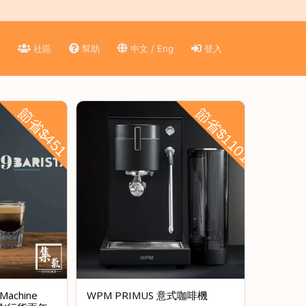
)
社區
幫助
中文 / Eng
登入
節省$451
節省$1101
 Machine
WPM PRIMUS 意式咖啡機