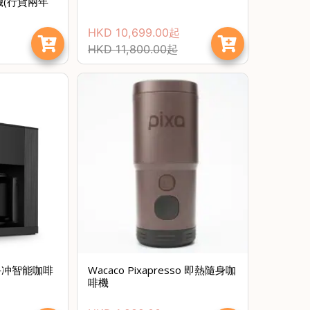
機(行貨兩年
HKD
10,699.00
起
HKD
11,800.00
起
節省$
精準手冲智能咖啡
Wacaco Pixapresso 即熱隨身咖
啡機