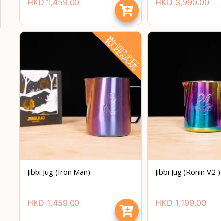
HKD
1,459.00
HKD
3,990.00
歡迎試玩
Jibbi Jug (Iron Man)
Jibbi Jug (Ronin V2 )
HKD
1,459.00
HKD
1,199.00