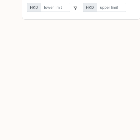
焙
HKD
HKD
至
其
他
咖
啡
用
品
所
有
產
品
興
趣
社
群
課
程