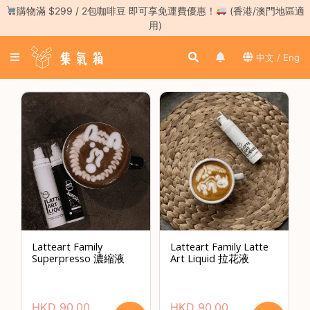
Skip
購物滿 $299 / 2包咖啡豆 即可享免運費優惠！
(香港/澳門地區適
to
用)
content
登
中文 / Eng
入
／
註
冊
咖
啡
豆
手
沖
工
Latteart Family
Latteart Family Latte
具
Superpresso 濃縮液
Art Liquid 拉花液
濃
縮
HKD
90.00
HKD
90.00
咖