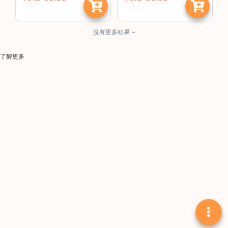
啡
冷
沒有更多結果 ~
萃
工
了解更多
具
虹
吸
工
具
土
耳
其
咖
節省$
啡
咖
啡
烘