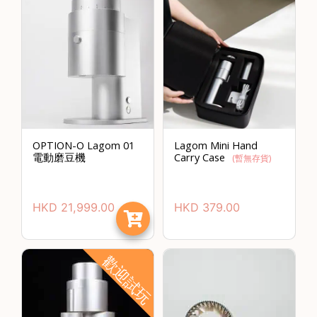
常
見
問
題
聯
絡
我
們
OPTION-O Lagom 01
Lagom Mini Hand
電動磨豆機
Carry Case
(暫無存貨)
門
市
HKD
21,999.00
HKD
379.00
地
址
：
歡迎試玩
香
港
鑽