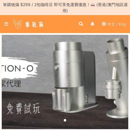
Skip
購物滿 $299 / 2包咖啡豆 即可享免運費優惠！
(香港/澳門地區適
to
用)
content
登
中文 / Eng
入
／
註
冊
咖
啡
豆
手
沖
工
具
濃
縮
咖