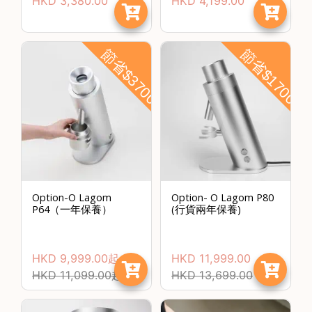
HKD
3,380.00
HKD
4,199.00
焙
其
他
節省$3700
節省$1700
咖
啡
用
品
所
有
產
品
Option-O Lagom
Option- O Lagom P80
P64（一年保養）
(行貨兩年保養)
興
趣
社
HKD
9,999.00
起
HKD
11,999.00
群
HKD
11,099.00
起
HKD
13,699.00
課
程