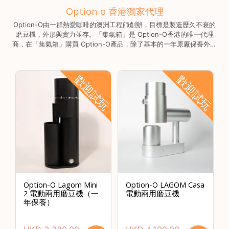
Option-o 香港獨家代理
啡
Option-O由一群熱愛咖啡的澳洲工程師創辦，目標是製造歷久不衰的
冷
磨豆機，外形與實力並存。「集氣箱」是 Option-O香港的唯一代理
萃
商，在「集氣箱」購買 Option-O產品，除了基本的一年原廠保養外，
工
更可以「先試後買」
具
歡迎試玩
歡迎試玩
虹
吸
工
具
土
耳
其
咖
節省$
啡
Option-O Lagom Mini
Option-O LAGOM Casa
2 電動兩用磨豆機（一
電動兩用磨豆機
咖
年保養）
啡
烘