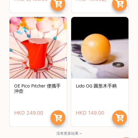
啡
冷
萃
工
具
虹
吸
工
具
土
OE Pico Pitcher 便攜手
Lido OG 圓形木手柄
耳
沖壺
其
咖
節省$
啡
HKD
249.00
HKD
149.00
咖
啡
烘
沒有更多結果 ~