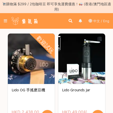
Skip
購物滿 $299 / 2包咖啡豆 即可享免運費優惠！
(香港/澳門地區適
to
用)
content
登
中文 / Eng
入
／
註
歡迎試玩
冊
咖
啡
豆
手
沖
工
Lido OG 手搖磨豆機
Lido Grounds Jar
具
濃
縮
HKD
2,438.00
HKD
49.00
起
咖