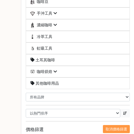
咖啡豆
啡
手沖工具
冷
萃
濃縮咖啡
工
具
冷萃工具
虹
虹吸工具
吸
土耳其咖啡
工
具
咖啡烘焙
土
其他咖啡用品
耳
其
咖
啡
咖
啡
烘
價格篩選
取消價格篩選