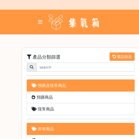
Skip
to
content
登
入
／
註
冊
產品分類篩選
重設篩選
咖
啡
豆
預購及恆常商品
手
預購商品
沖
工
恆常商品
具
濃
所有商品
縮
咖