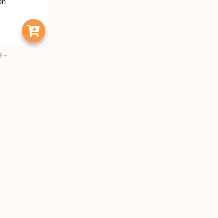
on
 ~