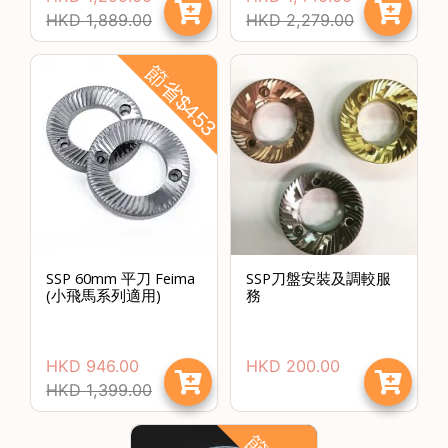
HKD
1,889.00
HKD
2,279.00
啡
冷
節省$453
萃
工
具
虹
吸
工
具
土
SSP 60mm 平刀 Feima
SSP刀盤安裝及調較服
耳
(小飛馬系列適用)
務
其
咖
節省$
啡
HKD
946.00
HKD
200.00
咖
HKD
1,399.00
啡
烘