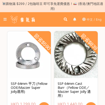
Skip
購物滿 $299 / 2包咖啡豆 即可享免運費優惠！
(香港/澳門地區適
to
用)
content
登
中文 / Eng
入
／
註
節省$590
節省$839
冊
咖
啡
豆
手
沖
工
SSP 64mm 平刀 (Fellow
SSP 64mm Cast
具
ODE/Mazzer Super
Burr（Fellow ODE／
Jolly適用)
Mazzer Super Jolly 適
濃
用）
縮
HKD
1,299.00
HKD
1,440.00
咖