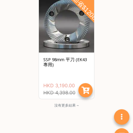
節省$1208
焙
其
他
咖
啡
用
品
SSP 98mm 平刀 (EK43
所
專用)
有
產
品
HKD
3,190.00
HKD
4,398.00
興
趣
社
沒有更多結果 ~
群
課
程