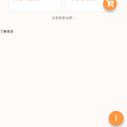
啡
冷
沒有更多結果 ~
萃
工
了解更多
具
虹
吸
工
具
土
耳
其
咖
節省$
啡
咖
啡
烘