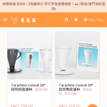
Skip
購物滿 $299 / 2包咖啡豆 即可享免運費優惠！
(香港/澳門地區適
to
用)
content
登
中文 / Eng
入
／
註
冊
咖
啡
豆
手
沖
工
Tarachine Conical 30°
Tarachine Conical 30°
具
甜筒樹脂濾杯
甜筒陶瓷濾杯
(暫無存貨)
(
暫無現
貨，但可訂購
)
濃
縮
HKD
158.00
HKD
318.00
咖