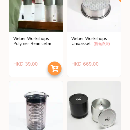
啡
冷
萃
工
具
Weber Workshops
Weber Workshops
Polymer Bean cellar
Unibasket
(暫無存貨)
虹
吸
工
HKD
39.00
HKD
669.00
具
土
耳
其
咖
節省$
啡
咖
啡
烘