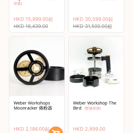
存貨)
常
見
HKD
15,999.00
起
HKD
30,599.00
起
問
HKD
16,439.00
HKD
31,500.00
起
題
聯
絡
我
們
門
市
地
址
Weber Workshops
Weber Workshop The
：
Moonracker 佈粉器
Bird
(暫無存貨)
香
港
HKD
2,186.00
起
HKD
2,899.00
鑽