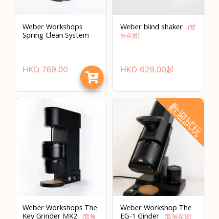
焙
其
Weber Workshops
Weber blind shaker
(暫
他
Spring Clean System
無存貨)
咖
啡
用
HKD
769.00
HKD
629.00
起
品
所
歡迎試玩
有
產
品
興
趣
社
群
課
Weber Workshops The
Weber Workshop The
程
Key Grinder MK2
EG-1 Ginder
(暫無
(暫無存貨)