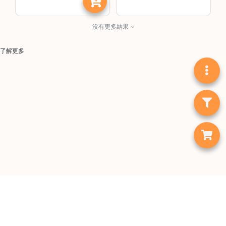
石
山
沒有更多結果 ~
五
芳
了解更多
街
2
8
號
利
森
工
業
大
廈
4
座
1