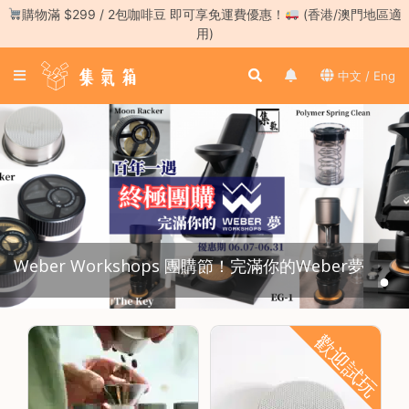
Skip
購物滿 $299 / 2包咖啡豆 即可享免運費優惠！
(香港/澳門地區適
to
用)
content
登
中文 / Eng
入
／
註
冊
咖
啡
豆
Weber Workshops 團購節！完滿你的Weber夢
手
沖
工
具
歡迎試玩
濃
縮
咖