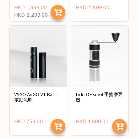
HKD
1,999.00
HKD
2,899.00
HKD
2,299.00
VSGO AirGO V1 Basic
Lido OE smol 手搖磨豆
電動氣吹
機
HKD
759.00
HKD
1,899.00