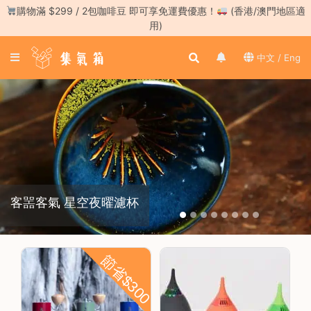
Skip
購物滿 $299 / 2包咖啡豆 即可享免運費優惠！
(香港/澳門地區適
to
用)
content
登
中文 / Eng
入
／
註
冊
咖
啡
豆
客噐客氣 星空夜曜濾杯
手
沖
工
具
節省$300
濃
縮
咖