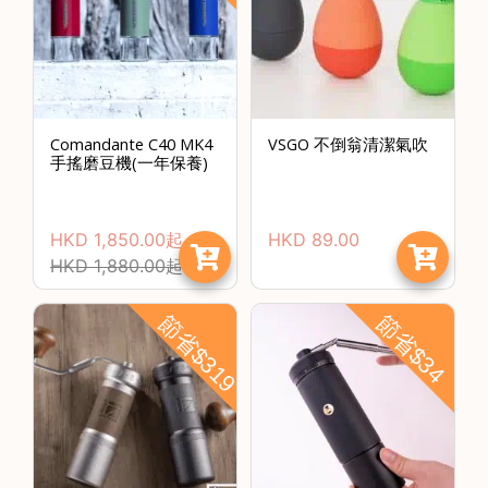
啡
冷
萃
工
具
Comandante C40 MK4
VSGO 不倒翁清潔氣吹
手搖磨豆機(一年保養)
虹
吸
工
HKD
1,850.00
起
HKD
89.00
具
HKD
1,880.00
起
土
耳
節省$319
節省$34
其
咖
節省$
啡
咖
啡
烘