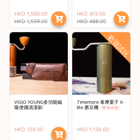
絡
電
HKD
1,580.00
HKD
415.00
話
HKD
1,599.00
HKD
488.00
：
歡迎試玩
5
4
8
2
9
2
3
7
VSGO YOUNG多功能磁
Timemore 泰摩栗子 X-
吸便攜清潔刷
lite 磨豆機
(暫無存貨)
HKD
159.00
HKD
1,139.00