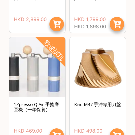
常
見
HKD
2,899.00
HKD
1,799.00
問
HKD
1,898.00
題
聯
歡迎試玩
絡
我
們
門
市
地
址
1Zpresso Q Air 手搖磨
Kinu M47 手沖專用刀盤
：
豆機（一年保養）
香
港
HKD
469.00
HKD
498.00
鑽