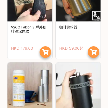
時
間
：
星
VSGO Falcon S 戶外咖
咖啡篩粉器
啡清潔氣吹
期
一
至
HKD
179.00
HKD
59.00
起
星
期
日
(
包
括
公
眾
假
期