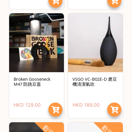
石
山
五
芳
街
2
8
號
利
森
Broken Gooseneck
VSGO VC-B02E-D 磨豆
工
M47 防跳豆蓋
機清潔氣吹
業
大
廈
HKD
129.00
HKD
189.00
4
座
1