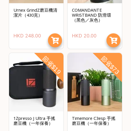
)
Urnex GrindZ磨豆機清
COMANDANTE
1
潔片（430克）
WRISTBAND 防滑環
（黑色／灰色）
2
:
HKD
248.00
HKD
20.00
0
0
p
節省$19
節省$73
m
-
9
:
0
0
p
m
1Zpresso J Ultra 手搖
Timemore C3esp 手搖
磨豆機（一年保養）
磨豆機（一年保養）
聯