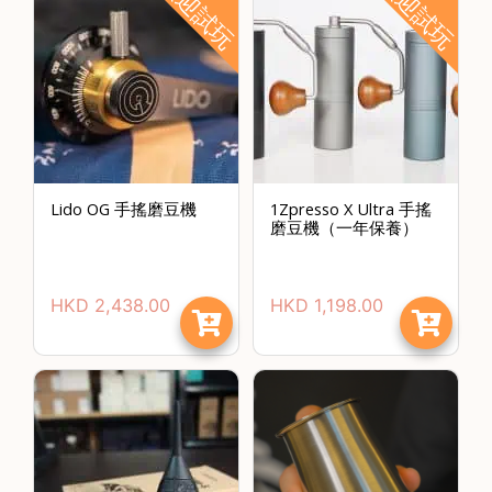
歡迎試玩
歡迎試玩
樓
(
鑽
石
山
站
A
Lido OG 手搖磨豆機
1Zpresso X Ultra 手搖
2
磨豆機（一年保養）
出
口
5
HKD
2,438.00
HKD
1,198.00
分
鐘
到
)
營
業