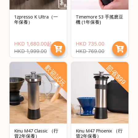
焙
其
1zpresso K Ultra（一
Timemore S3 手搖磨豆
他
年保養）
機 (1年保養)
咖
啡
用
HKD
1,680.00
起
HKD
735.00
品
HKD
1,999.00
HKD
769.00
所
歡迎試玩
節省$99
有
產
品
興
趣
社
群
課
Kinu M47 Classic （行
Kinu M47 Phoenix （行
程
貨2年保養）
貨2年保養）