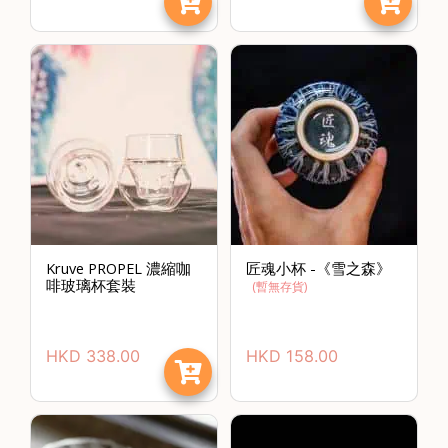
石
山
五
芳
街
2
8
號
利
森
Kruve PROPEL 濃縮咖
匠魂小杯 -《雪之森》
工
啡玻璃杯套裝
(暫無存貨)
業
大
廈
HKD
338.00
HKD
158.00
4
座
1