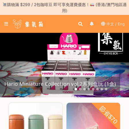
Skip
購物滿 $299 / 2包咖啡豆 即可享免運費優惠！
(香港/澳門地區適
to
用)
content
登
中文 / Eng
入
／
註
冊
咖
啡
豆
Hario Miniature Collection vol.2系列盒玩 (1盒)
手
沖
工
具
節省$70
濃
縮
咖