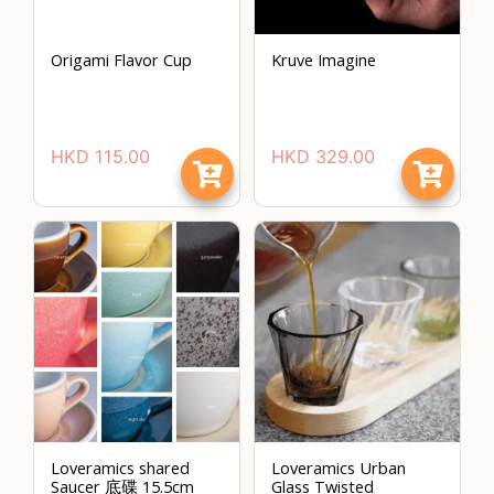
焙
其
Origami Flavor Cup
Kruve Imagine
他
咖
啡
用
HKD
115.00
HKD
329.00
品
所
有
產
品
興
趣
社
群
課
Loveramics shared
Loveramics Urban
程
Saucer 底碟 15.5cm
Glass Twisted