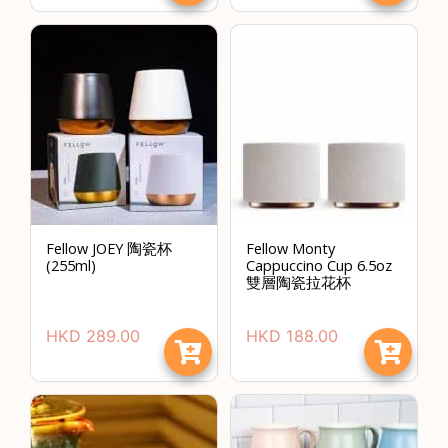
Fellow JOEY 陶瓷杯
Fellow Monty
(255ml)
Cappuccino Cup 6.5oz
雙層陶瓷拉花杯
HKD
289.00
HKD
188.00