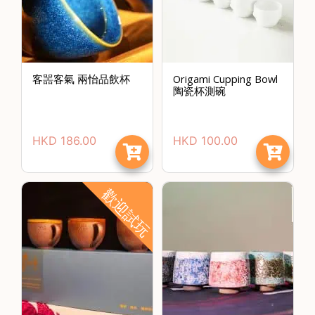
時
間
：
星
客噐客氣 兩怡品飲杯
Origami Cupping Bowl
陶瓷杯測碗
期
一
至
HKD
186.00
HKD
100.00
星
期
日
歡迎試玩
(
包
括
公
眾
假
期