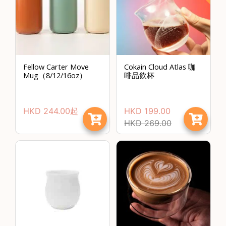
啡
冷
萃
工
具
Fellow Carter Move
Cokain Cloud Atlas 咖
Mug（8/12/16oz）
啡品飲杯
虹
吸
工
HKD
244.00
起
HKD
199.00
具
HKD
269.00
土
耳
其
咖
節省$
啡
咖
啡
烘