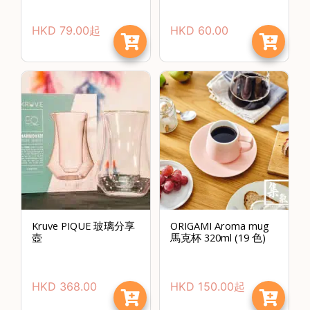
絡
電
HKD
79.00
起
HKD
60.00
話
：
5
4
8
2
9
2
3
7
Kruve PIQUE 玻璃分享
ORIGAMI Aroma mug
壺
馬克杯 320ml (19 色)
HKD
368.00
HKD
150.00
起