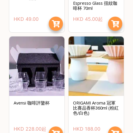
Espresso Glass 扭紋咖
常
啡杯 70ml
見
HKD
49.00
HKD
45.00
起
問
題
聯
絡
我
們
門
市
地
址
Avensi 咖啡評鑒杯
ORIGAMI Aroma 冠軍
：
比賽品香杯360ml (粉紅
色/白色)
香
港
HKD
228.00
起
HKD
188.00
鑽