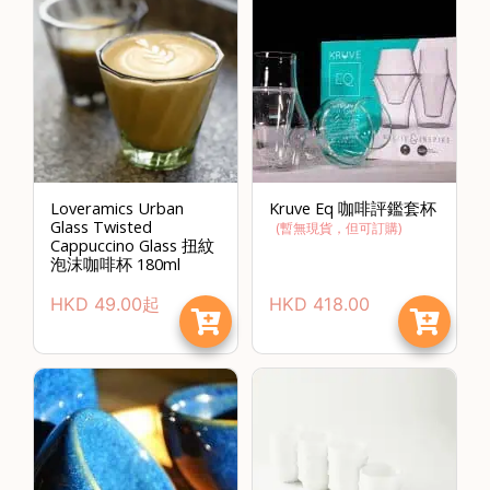
樓
(
鑽
石
山
站
A
Loveramics Urban
Kruve Eq 咖啡評鑑套杯
2
Glass Twisted
(
暫無現貨，但可訂購
)
出
Cappuccino Glass 扭紋
泡沫咖啡杯 180ml
口
5
HKD
49.00
起
HKD
418.00
分
鐘
到
)
營
業