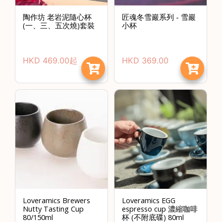
)
陶作坊 老岩泥隨心杯
匠魂冬雪巖系列 - 雪巖
1
(一、三、五次燒)套裝
小杯
2
:
HKD
469.00
起
HKD
369.00
0
0
p
m
-
9
:
0
0
p
m
Loveramics Brewers
Loveramics EGG
Nutty Tasting Cup
espresso cup 濃縮咖啡
聯
80/150ml
杯 (不附底碟) 80ml