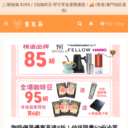
Skip
🛒購物滿 $299 / 2包咖啡豆 即可享免運費優惠！🚚 (香港/澳門地區適
to
用)
content
登
中文 / Eng
入
／
註
冊
咖
啡
豆
手
沖
工
具
濃
縮
咖啡儀器優惠高達8折！仲送限量50份冷萃
咖