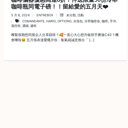
咖啡瓶同電子磅！！留給愛的五月天❤️
啡
5 月 8, 2024
ENTREBOX
未分類
,
活動
冷
COMANDANTE
,
HARIO
,
OPTIONO
,
冷泡包
,
冷萃咖啡壺
,
咖啡
,
手沖
,
萃
溫控壺
,
濃縮
,
濾杯
工
具
嚟緊假期想同屋企人分享靚啡？🥰一直心大心想升級部手磨做C40？機
會嚟啦😆 五月係表達愛嘅月份，集氣箱誠意推出「 […]
虹
吸
工
具
土
耳
其
咖
啡
咖
啡
烘