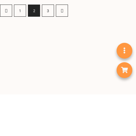
1
2
3
首頁
咖啡豆
手沖工具
咖啡機
「集氣箱」走多一步 多部磨豆機香港免費試玩
1zpresso磨豆機