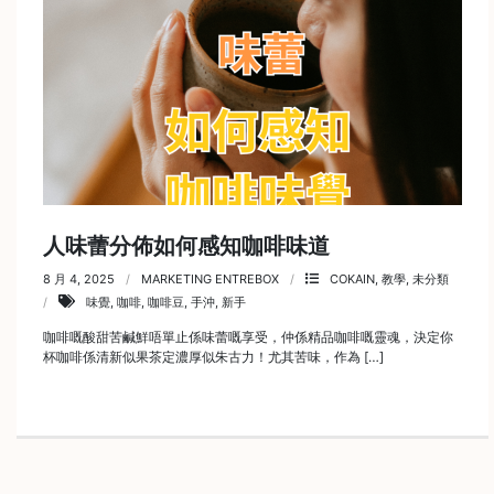
常
見
問
題
聯
絡
我
們
人味蕾分佈如何感知咖啡味道
門
8 月 4, 2025
MARKETING ENTREBOX
COKAIN
,
教學
,
未分類
味覺
,
咖啡
,
咖啡豆
,
手沖
,
新手
市
地
咖啡嘅酸甜苦鹹鮮唔單止係味蕾嘅享受，仲係精品咖啡嘅靈魂，決定你
杯咖啡係清新似果茶定濃厚似朱古力！尤其苦味，作為 […]
址
：
香
港
鑽