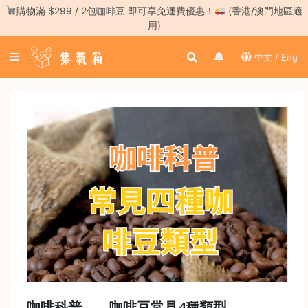
Skip
購物滿 $299 / 2包咖啡豆 即可享免運費優惠！
(香港/澳門地區適
to
用)
content
登
中文 / Eng
入
／
註
冊
咖
啡
豆
手
沖
工
具
濃
縮
咖啡科普——咖啡豆常見4種類型
咖