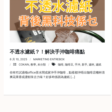
不透水濾紙？！解決手沖咖啡痛點
6 月 10, 2025
MARKETING ENTREBOX
COKAIN
,
教學
,
未分類
咖啡
,
咖啡豆
,
手沖
,
新手
,
濾杯
,
濾紙
你有冇試過喺office茶水間或家沖手沖咖啡，點樣都沖唔出咖啡店嗰杯清
爽花果香或濃郁朱古力味？好多時係因為濾紙 […]