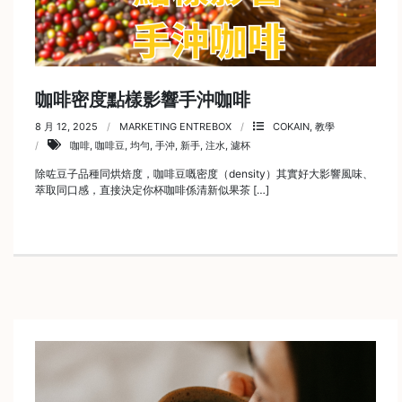
焙
其
他
咖
啡
咖啡密度點樣影響手沖咖啡
用
8 月 12, 2025
MARKETING ENTREBOX
COKAIN
,
教學
品
咖啡
,
咖啡豆
,
均勻
,
手沖
,
新手
,
注水
,
濾杯
除咗豆子品種同烘焙度，咖啡豆嘅密度（density）其實好大影響風味、
所
萃取同口感，直接決定你杯咖啡係清新似果茶 […]
有
產
品
興
趣
社
群
課
程