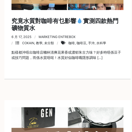
究竟水質對咖啡有乜影響
實測四款熱門
礦物質水
6 月 17, 2025
MARKETING ENTREBOX
COKAIN
,
教學
,
未分類
咖啡
,
咖啡豆
,
手沖
,
水科學
點樣都沖唔出咖啡店嗰杯清爽花果香或濃郁朱古力味？好多時唔係豆子
或技巧問題，而係水質唔啱！水質好似咖啡嘅隱形調味 […]