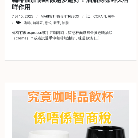
咩作用
時
間
7 月 15, 2025
MARKETING ENTREBOX
COKAIN
,
教學
咖啡
,
咖啡豆
,
意式
,
新手
,
油脂
：
星
你有冇飲espresso或手沖咖啡時，留意杯面嗰層金黃色嘅油脂
（crema）？或者試過手沖咖啡無油脂，味道似淡 […]
期
一
至
星
期
日
(
包
括
公
眾
假
期