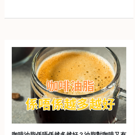
樓
(
鑽
石
山
站
A
2
出
口
5
分
鐘
到
)
營
咖啡油脂係唔係越多越好？油脂對咖啡又有
業