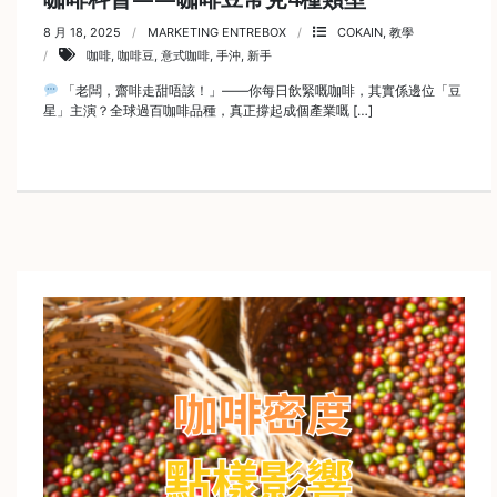
啡
8 月 18, 2025
MARKETING ENTREBOX
COKAIN
,
教學
咖啡
,
咖啡豆
,
意式咖啡
,
手沖
,
新手
冷
萃
「老闆，齋啡走甜唔該！」——你每日飲緊嘅咖啡，其實係邊位「豆
星」主演？全球過百咖啡品種，真正撐起成個產業嘅 […]
工
具
虹
吸
工
具
土
耳
其
咖
節省$
啡
咖
啡
烘