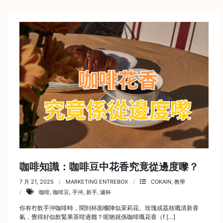
石
山
五
芳
街
2
8
號
利
森
工
業
大
咖啡知識：咖啡豆中花香究竟從邊度嚟？
廈
7 月 21, 2025
MARKETING ENTREBOX
COKAIN
,
教學
4
咖啡
,
咖啡豆
,
手沖
,
新手
,
濾杯
座
你有冇飲手沖咖啡時，聞到杯面嗰陣似茉莉花、玫瑰或荔枝嘅清新香
1
氣，覺得好似飲緊果茶咁過癮？呢啲就係咖啡嘅花香（f […]