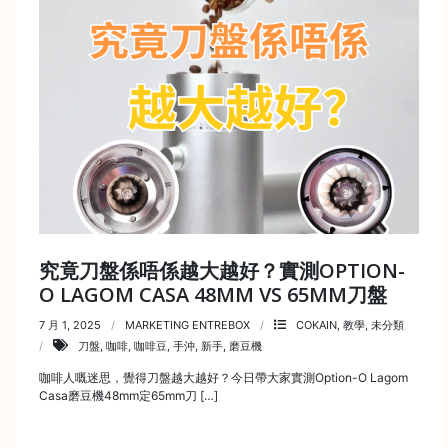
絡
電
話
：
5
4
8
2
9
2
究竟刀盤係唔係越大越好？實測OPTION-
3
O LAGOM CASA 48MM VS 65MM刀盤
7
7 月 1, 2025
MARKETING ENTREBOX
COKAIN
,
教學
,
未分類
刀盤
,
咖啡
,
咖啡豆
,
手沖
,
新手
,
磨豆機
咖啡人嘅迷思，覺得刀盤越大越好？今日帶大家實測Option-O Lagom
Casa磨豆機48mm定65mm刀 […]