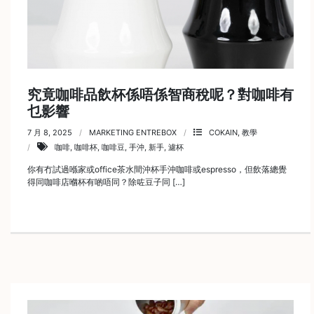
)
1
2
:
0
究竟咖啡品飲杯係唔係智商稅呢？對咖啡有
0
乜影響
p
7 月 8, 2025
MARKETING ENTREBOX
COKAIN
,
教學
m
咖啡
,
咖啡杯
,
咖啡豆
,
手沖
,
新手
,
濾杯
-
你有冇試過喺家或office茶水間沖杯手沖咖啡或espresso，但飲落總覺
9
得同咖啡店嗰杯有啲唔同？除咗豆子同 […]
:
0
0
p
m
聯