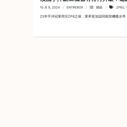
啡
10 月 9, 2024
ENTREBOX
開箱
ZP6S
,
23年手沖冠軍用完ZP6之後，業界更加認同呢部機嘅水準，最近
冷
萃
工
具
虹
吸
工
具
土
耳
其
咖
啡
咖
啡
烘