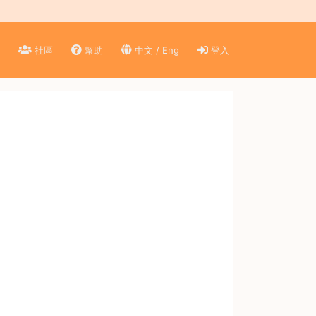
)
社區
幫助
中文 / Eng
登入