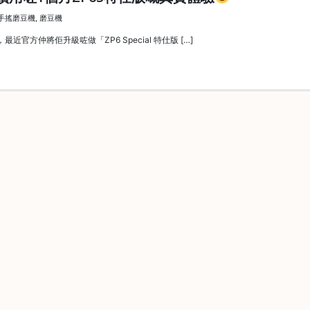
手搖磨豆機
,
磨豆機
官方仲將佢升級咗做「ZP6 Special 特仕版 […]