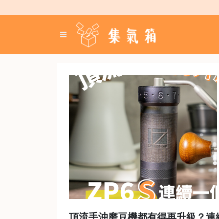
Skip
to
content
登
入
／
註
冊
咖
啡
豆
手
沖
工
具
濃
縮
頂流手沖磨豆機都有得再升級？連續
咖