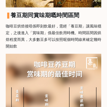
焙
其
養豆期同賞味期嘅時間區間
他
咖
啡
咖啡豆烘焙後唔係即刻飲最好，需經「養豆期」讓風味穩
用
定，之後進入「賞味期」係最佳飲用時機。時間區間因烘
品
焙程度而異，大多數豆多可以按照呢個時間線來確定幾時
開始飲
所
有
產
品
興
趣
社
群
課
程