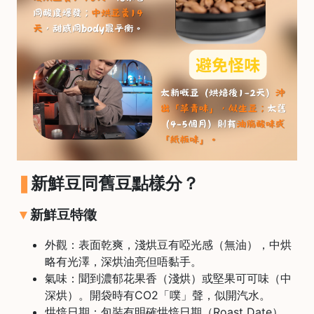
樓
(
鑽
石
山
站
A
2
出
口
新鮮豆同舊豆點樣分？
5
分
新鮮豆特徵
鐘
到
外觀：表面乾爽，淺烘豆有啞光感（無油），中烘
)
略有光澤，深烘油亮但唔黏手。
氣味：聞到濃郁花果香（淺烘）或堅果可可味（中
深烘）。開袋時有CO2「噗」聲，似開汽水。
營
烘焙日期：包裝有明確烘焙日期（Roast Date），
業