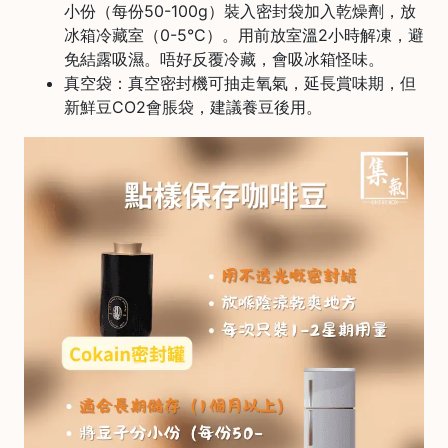
小份（每份50-100g）裝入密封袋加入乾燥劑，放
)
冰箱冷藏室（0-5°C）。用前放室溫2小時解凍，避
1
免結露吸濕。唔好反覆冷藏，會吸冰箱怪味。
2
真空袋：真空密封機可抽走氧氣，延長賞味期，但
:
新鮮豆CO2會脹袋，建議養豆後用。
0
0
p
m
-
9
:
0
0
p
m
聯