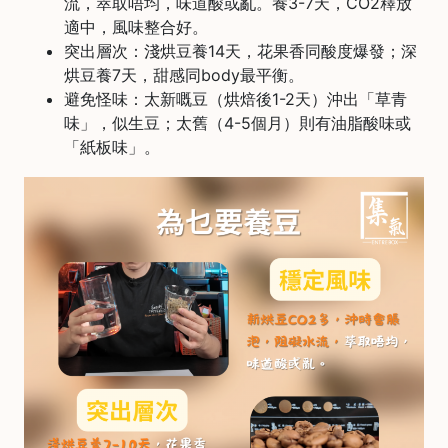
流，萃取唔均，味道酸或亂。養3-7天，CO2釋放
石
適中，風味整合好。
山
突出層次：淺烘豆養14天，花果香同酸度爆發；深
五
烘豆養7天，甜感同body最平衡。
芳
避免怪味：太新嘅豆（烘焙後1-2天）沖出「草青
街
味」，似生豆；太舊（4-5個月）則有油脂酸味或
2
「紙板味」。
8
號
利
森
工
業
大
廈
4
座
1