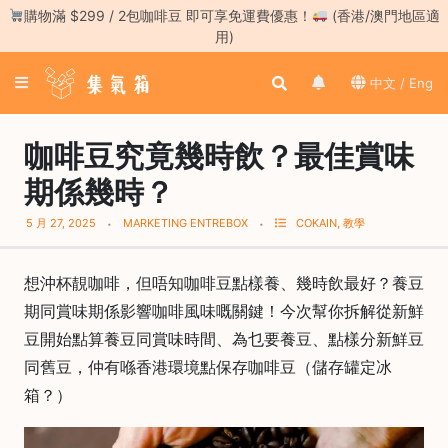
Skip
購物滿 $299 / 2包咖啡豆 即可享免運費優惠！
(香港/澳門地區適
to
用)
content
登
中文 / Eng
入
／
註
咖啡豆究竟幾時飲？最佳賞味
冊
期係幾時？
咖
5 月 27, 2025
MARKETING ENTREBOX
COKAIN
,
教學
啡
豆
想沖杯靚咖啡，但唔知咖啡豆點樣養、幾時飲最好？養豆
手
期同賞味期係影響咖啡風味嘅關鍵！今次幫你拆解從新鮮
沖
豆開始點算養豆同賞味時間、為乜要養豆、點樣分新鮮豆
工
同舊豆，仲有喺香港環境點保存咖啡豆（儲存罐定冰
具
箱？）
濃
縮
咖