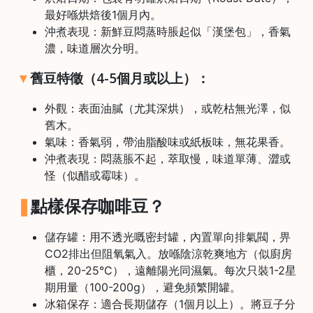
最好喺烘焙後1個月內。
時
沖煮表現：新鮮豆悶蒸時脹起似「漢堡包」，香氣
間
濃，味道層次分明。
：
星
舊豆特徵（4-5個月或以上）：
期
外觀：表面油膩（尤其深烘），或乾枯無光澤，似
一
舊木。
至
氣味：香氣弱，帶油脂酸味或紙板味，無花果香。
星
沖煮表現：悶蒸脹不起，萃取慢，味道單薄、澀或
期
怪（似醋或霉味）。
日
(
點樣保存咖啡豆？
包
括
儲存罐：用不透光嘅密封罐，內置單向排氣閥，畀
CO2排出但阻氧氣入。放喺陰涼乾爽地方（似廚房
公
櫃，20-25°C），遠離陽光同濕氣。每次只裝1-2星
眾
期用量（100-200g），避免頻繁開罐。
假
冰箱保存：適合長期儲存（1個月以上）。將豆子分
期