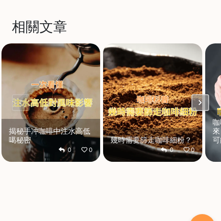
相關文章
咖
揭秘手冲咖啡中注水高低
來
噶秘密
幾時需要篩走咖啡細粉？
可
0
0
0
0