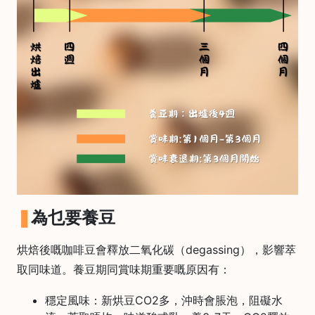
常
見
問
題
聯
絡
我
們
門
市
為乜要養豆
地
址
烘焙後嘅咖啡豆會釋放二氧化碳（degassing），影響萃
：
取同味道。養豆期同賞味期重要嘅原因有：
香
港
穩定風味：新烘豆CO2多，沖時會脹泡，阻礙水
鑽