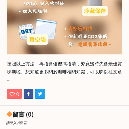
絡
電
話
：
5
4
8
2
按照以上方法，再唔會傻傻搞唔清，究竟幾時先係最佳賞
9
2
味期啦。想知道更多關於咖啡相關知識，可以睇以往文章
3
~
7
0
留言 (0)
請
登入
以留言