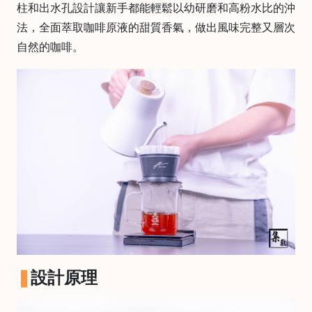
柱和出水孔設計讓新手都能輕鬆以幼研磨和高粉水比的沖
啡
法，全面萃取咖啡原液的甜質香氣，做出風味完整又層次
冷
自然的咖啡。
萃
工
具
虹
吸
工
具
土
耳
其
咖
節省$
啡
咖
設計原理
啡
烘