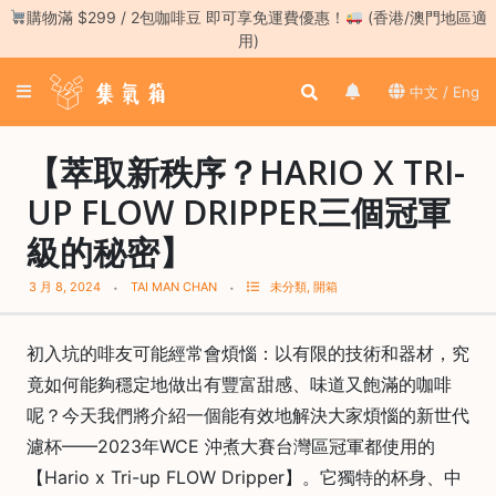
Skip
購物滿 $299 / 2包咖啡豆 即可享免運費優惠！
(香港/澳門地區適
to
用)
content
登
中文 / Eng
入
／
註
【萃取新秩序？HARIO X TRI-
冊
UP FLOW DRIPPER三個冠軍
級的秘密】
咖
啡
3 月 8, 2024
TAI MAN CHAN
未分類
,
開箱
豆
手
初入坑的啡友可能經常會煩惱：以有限的技術和器材，究
沖
竟如何能夠穩定地做出有豐富甜感、味道又飽滿的咖啡
工
具
呢？今天我們將介紹一個能有效地解決大家煩惱的新世代
濾杯——2023年WCE 沖煮大賽台灣區冠軍都使用的
濃
縮
【Hario x Tri-up FLOW Dripper】。它獨特的杯身、中
咖