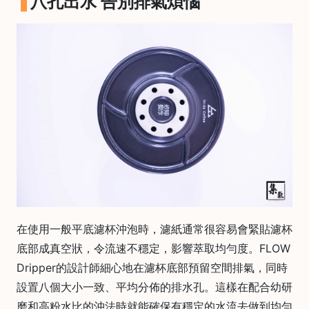
八孔出水 告別排氣煩惱
)
1
2
:
0
0
p
m
-
9
:
0
在使用一般平底濾杯沖泡時，濾紙通常很容易會緊貼濾杯
0
p
底部成真空狀，令流速不穩定，影響萃取均勻度。FLOW
m
Dripper的設計師細心地在濾杯底部預留空間排氣，同時
設置八個大小一致、平均分佈的排水孔。這樣在配合幼研
聯
磨和高粉水比的沖法時就能確保有穩定的水流去做到均勻