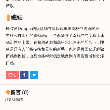
絡
萃取。
電
總結
話
：
FLOW Dripper的設計師在這個冠軍級濾杯中透過杯身，
5
中柱和排水孔的獨特設計，全面提升了萃取均勻度和流速
4
8
穩定性的上限。在超幼研磨和高粉水比沖泡的配合下，即
2
使是只有入門級技術和器材的新手，也無需再因缺乏經驗
9
而感到挫折，出品也能輕鬆穩定地做到有豐富甜感和乾淨
2
口感。
3
7
0
留言 (0)
請
登入
以留言