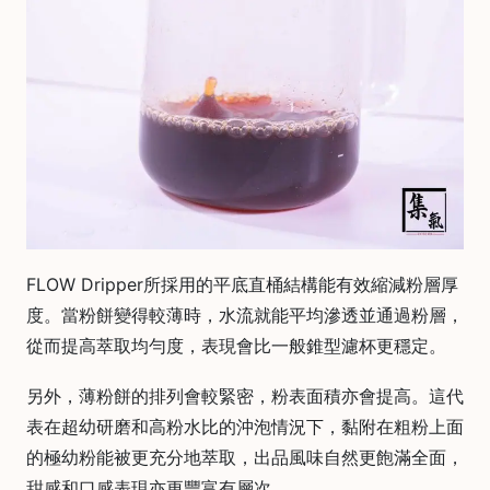
石
山
五
芳
街
2
8
號
利
森
FLOW Dripper所採用的平底直桶結構能有效縮減粉層厚
工
度。當粉餅變得較薄時，水流就能平均滲透並通過粉層，
業
從而提高萃取均勻度，表現會比一般錐型濾杯更穩定。
大
廈
另外，薄粉餅的排列會較緊密，粉表面積亦會提高。這代
4
表在超幼研磨和高粉水比的沖泡情況下，黏附在粗粉上面
座
的極幼粉能被更充分地萃取，出品風味自然更飽滿全面，
1
甜感和口感表現亦更豐富有層次。