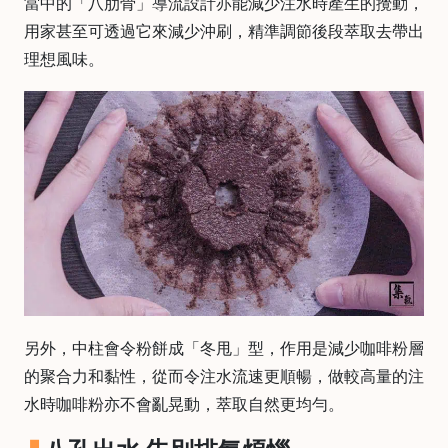
當中的「八肋骨」導流設計亦能減少注水時產生的攪動，
時
用家甚至可透過它來減少沖刷，精準調節後段萃取去帶出
間
理想風味。
：
星
期
一
至
星
期
日
(
包
括
另外，中柱會令粉餅成「冬甩」型，作用是減少咖啡粉層
公
的聚合力和黏性，從而令注水流速更順暢，做較高量的注
眾
水時咖啡粉亦不會亂晃動，萃取自然更均勻。
假
期