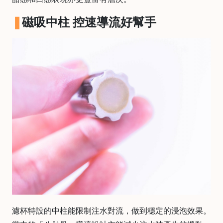
樓
(
磁吸中柱 控速導流好幫手
鑽
石
山
站
A
2
出
口
5
分
鐘
到
)
濾杯特設的中柱能限制注水對流，做到穩定的浸泡效果。
營
業