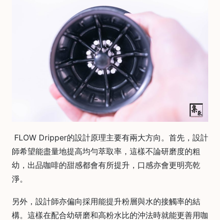
焙
其
他
咖
啡
用
品
所
有
產
品
FLOW Dripper的設計原理主要有兩大方向。首先，設計
師希望能盡量地提高均勻萃取率，這樣不論研磨度的粗
興
趣
幼，出品咖啡的甜感都會有所提升，口感亦會更明亮乾
社
淨。
群
另外，設計師亦偏向採用能提升粉層與水的接觸率的結
課
程
構。這樣在配合幼研磨和高粉水比的沖法時就能更善用咖