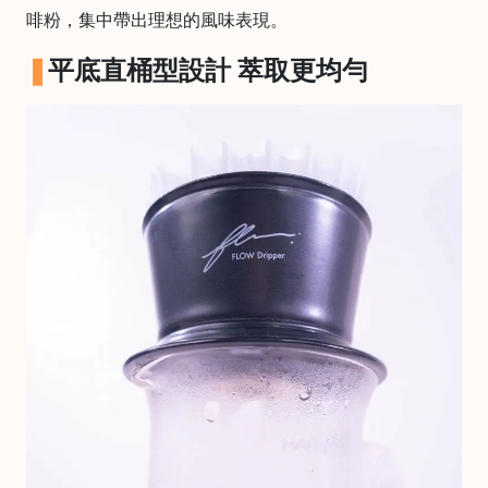
啡粉，集中帶出理想的風味表現。
常
見
平底直桶型設計 萃取更均勻
問
題
聯
絡
我
們
門
市
地
址
：
香
港
鑽