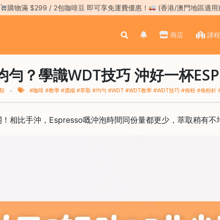
購物滿 $299 / 2包咖啡豆 即可享免運費優惠！
(香港/澳門地區適用
商店
課程
勻？學識WDT技巧 沖好一杯ESPR
類
#咖啡 #教學 #濃縮 #萃取 #均勻 #WDT #WDT教學 #WDT技巧 #佈粉 #佈粉針
！相比手沖，Espresso嘅沖泡時間同份量都更少，萃取稍有