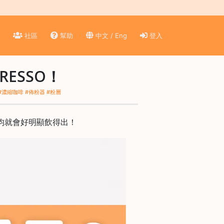
)
社區
幫助
中文 / Eng
登入
ESSO！
 #濃縮咖啡 #佈粉器 #粉層
不均就會好明顯飲得出！