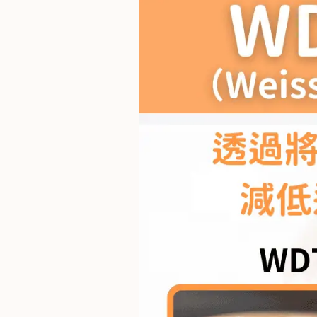
石
山
五
芳
街
2
8
號
利
森
工
業
大
廈
4
座
1