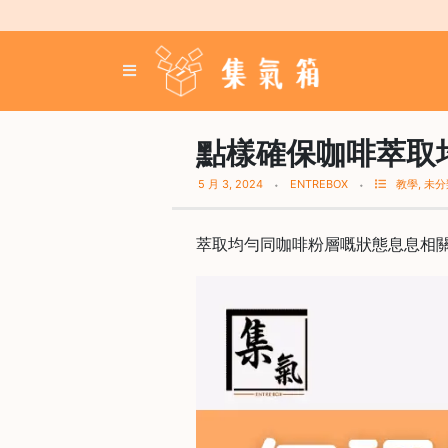
Skip
to
content
登
入
／
註
點樣確保咖啡萃取均
冊
5 月 3, 2024
ENTREBOX
教學
,
未分
咖
萃取均勻同咖啡粉層嘅狀態息息相關
啡
豆
手
沖
工
具
濃
縮
咖