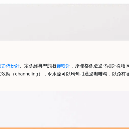
調節佈粉針
、定係經典型態嘅
佈粉針
，原理都係透過將細針從唔
應（channeling），令水流可以均勻咁通過咖啡粉，以免