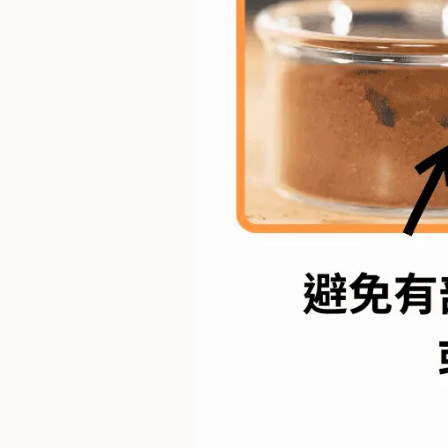
樓
(
鑽
石
山
站
A
2
出
口
5
分
鐘
到
)
營
業