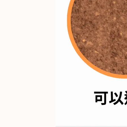
焙
其
他
咖
啡
用
品
所
有
產
品
興
趣
社
群
課
程