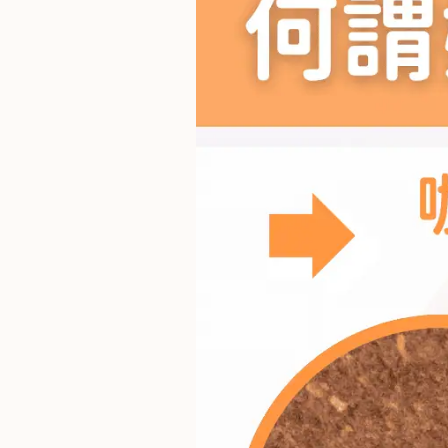
啡
冷
萃
工
具
虹
吸
工
具
土
耳
其
咖
啡
咖
啡
烘