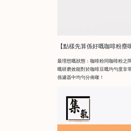
常
見
問
題
聯
絡
【點樣先算係好嘅咖啡粉塵
我
們
最理想嘅狀態：咖啡粉同咖啡粉之
嘅研磨效能對於咖啡豆嘅均勻度非常重要，
門
係濾器中均勻分佈㗎！
市
地
址
：
香
港
鑽