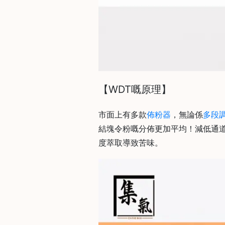
時
間
：
星
期
一
【WDT嘅原理】
至
星
市面上有多款
佈粉器
，無論係
多段
期
結塊令粉嘅分佈更加平均！減低通道效
日
度萃取導致苦味。
(
包
括
公
眾
假
期