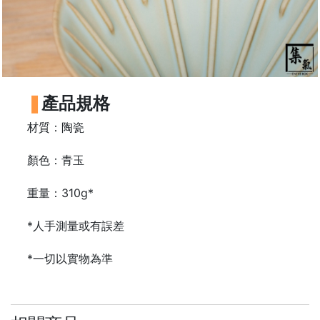
樓
(
鑽
石
山
產品規格
站
A
材質：陶瓷
2
出
顏色：青玉
口
5
重量：310g*
分
*人手測量或有誤差
鐘
到
*一切以實物為準
)
營
業