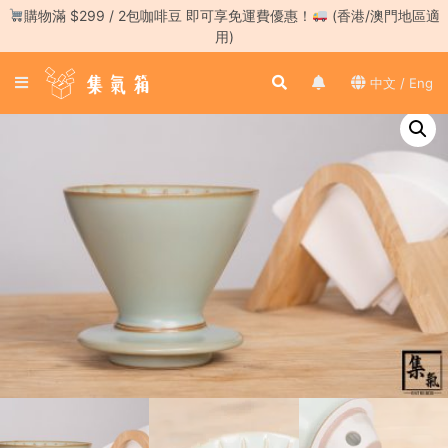
Skip
購物滿 $299 / 2包咖啡豆 即可享免運費優惠！
(香港/澳門地區適
to
用)
content
登
中文 / Eng
入
／
註
冊
咖
啡
豆
手
沖
工
具
濃
縮
咖