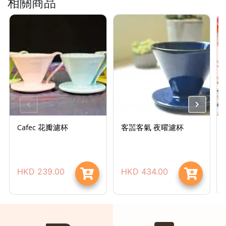
相關商品
時
間
：
星
期
一
至
星
期
Cafec 花瓣濾杯
客噐客氣 夜曜濾杯
日
(
包
括
HKD
239.00
HKD
434.00
公
眾
假
期