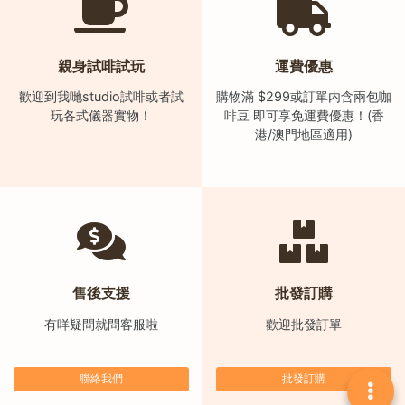
)
1
親身試啡試玩
運費優惠
2
:
歡迎到我哋studio試啡或者試
購物滿 $299或訂單内含兩包咖
0
玩各式儀器實物！
啡豆 即可享免運費優惠！(香
港/澳門地區適用)
0
p
m
-
9
:
0
售後支援
批發訂購
0
p
有咩疑問就問客服啦
歡迎批發訂單
m
聯絡我們
批發訂購
聯