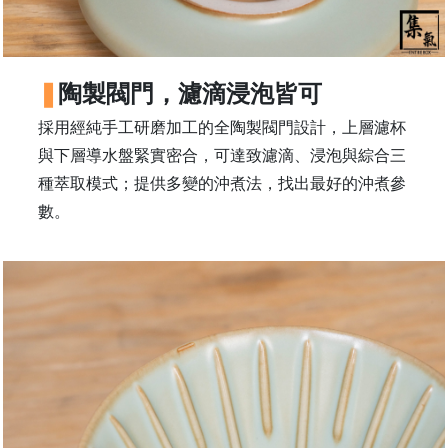
石
山
五
陶製閥門，濾滴浸泡皆可
芳
街
採用經純手工研磨加工的全陶製閥門設計，上層濾杯
2
與下層導水盤緊實密合，可達致濾滴、浸泡與綜合三
8
種萃取模式；提供多變的沖煮法，找出最好的沖煮參
號
數。
利
森
工
業
大
廈
4
座
1