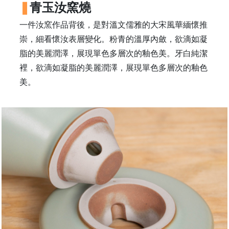
青玉汝窯燒
常
見
一件汝窯作品背後，是對溫文儒雅的大宋風華緬懷推
問
崇，細看懷汝表層變化。粉青的溫厚內斂，欲滴如凝
題
脂的美麗潤澤，展現單色多層次的釉色美。牙白純潔
聯
裡，欲滴如凝脂的美麗潤澤，展現單色多層次的釉色
絡
美。
我
們
門
市
地
址
：
香
港
鑽