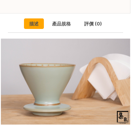
焙
其
他
描述
產品規格
評價 (0)
咖
啡
用
品
所
有
產
品
興
趣
社
群
課
程