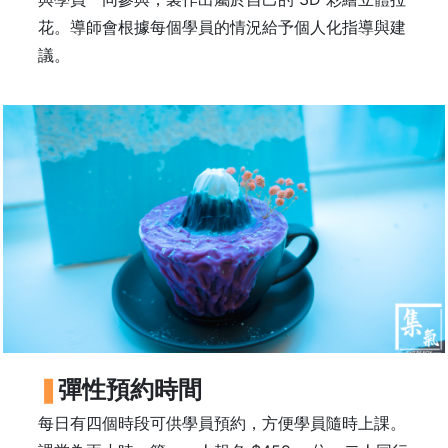
樓
花。導師會根據每個學員的情況給予個人化指導與建
(
議。
鑽
石
山
站
A
2
出
口
5
分
鐘
到
)
彈性預約時間
營
每日有四個時段可供學員預約，方便學員隨時上課。
業