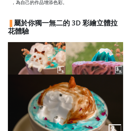
，為自己的作品增添色彩。
)
1
屬於你獨一無二的 3D 彩繪立體拉
2
花體驗
:
0
0
p
m
-
9
:
0
0
p
m
聯