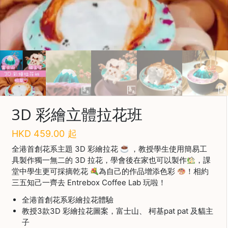
啡
冷
萃
工
具
虹
吸
工
3D 彩繪立體拉花班
具
HKD
459.00
起
土
耳
全港首創花系主題 3D 彩繪拉花
，教授學生使用簡易工
其
具製作獨一無二的 3D 拉花，學會後在家也可以製作
，課
咖
堂中學生更可採摘乾花
為自己的作品增添色彩
！相約
節省$
啡
三五知己一齊去 Entrebox Coffee Lab 玩啦！
咖
全港首創花系彩繪拉花體驗
啡
教授3款3D 彩繪拉花圖案，富士山、 柯基pat pat 及貓主
烘
子