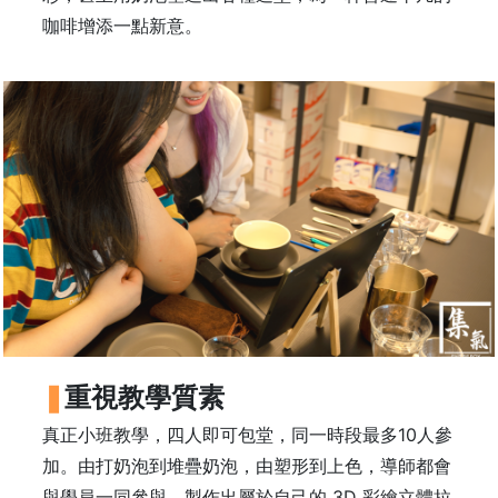
石
咖啡增添一點新意。
山
五
芳
街
2
8
號
利
森
工
業
大
重視教學質素
廈
4
真正小班教學，四人即可包堂，同一時段最多10人參
座
加。由打奶泡到堆疊奶泡，由塑形到上色，導師都會
1
與學員一同參與，製作出屬於自己的 3D 彩繪立體拉