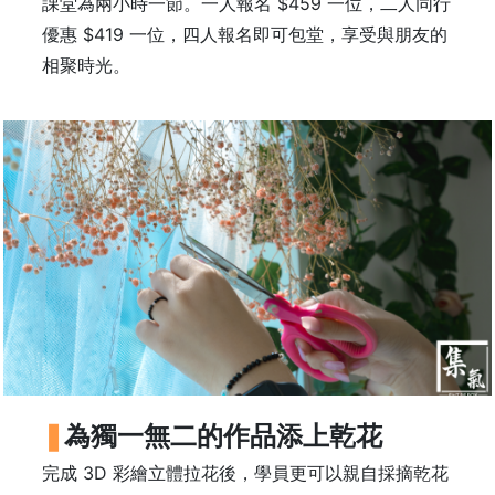
課堂為兩小時一節。一人報名 $459 一位，二人同行
時
優惠 $419 一位，四人報名即可包堂，享受與朋友的
間
相聚時光。
：
星
期
一
至
星
期
日
(
包
括
公
為獨一無二的作品添上乾花
眾
假
完成 3D 彩繪立體拉花後，學員更可以親自採摘乾花
期