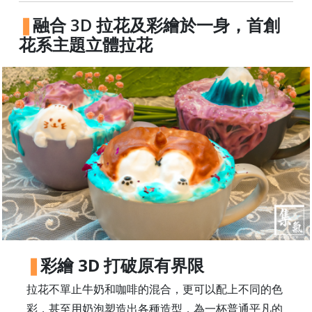
常
融合 3D 拉花及彩繪於一身，首創
見
花系主題立體拉花
問
題
聯
絡
我
們
門
市
地
址
：
彩繪 3D 打破原有界限
香
港
拉花不單止牛奶和咖啡的混合，更可以配上不同的色
鑽
彩，甚至用奶泡塑造出各種造型，為一杯普通平凡的