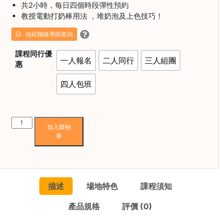
焙
共2小時，每日四個時段彈性預約
教授電動打奶棒用法 ，堆奶泡及上色技巧！
其
他
按此聯絡導師查詢
咖
啡
課程同行優
一人報名
二人同行
三人組團
用
惠
品
四人包班
所
有
3D
產
加入購物
彩
品
車
繪
興
立
趣
體
社
拉
群
描述
場地特色
課程須知
花
班
課
產品規格
評價 (0)
數
程
量