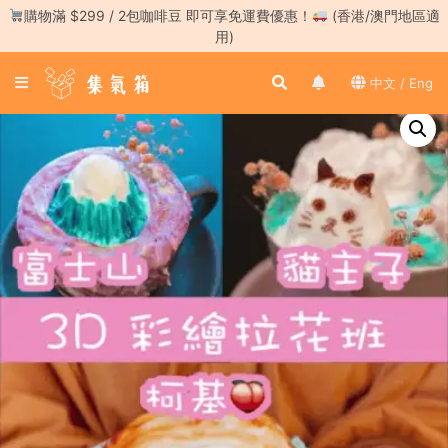
Skip
購物滿 $299 / 2包咖啡豆 即可享免運費優惠！
(香港/澳門地區適
to
用)
content
登
中文 / Eng
入
／
註
冊
咖
啡
豆
手
沖
工
具
濃
縮
咖