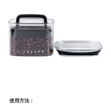
常
見
問
題
聯
絡
我
們
門
市
地
址
：
香
使用方法：
港
鑽