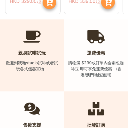
HKD
329.00
起
HKD
339.00
起
親身試啡試玩
運費優惠
歡迎到我哋studio試啡或者試
購物滿 $299或訂單内含兩包咖
玩各式儀器實物！
啡豆 即可享免運費優惠！(香
港/澳門地區適用)
售後支援
批發訂購