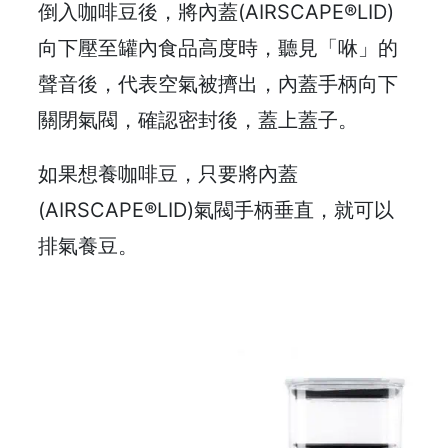
倒入咖啡豆後，將內蓋(AIRSCAPE®LID)
石
山
向下壓至罐內食品高度時，聽見「咻」的
五
聲音後，代表空氣被擠出，內蓋手柄向下
芳
關閉氣閥，確認密封後，蓋上蓋子。
街
2
8
如果想養咖啡豆，只要將內蓋
號
(AIRSCAPE®LID)氣閥手柄垂直，就可以
利
排氣養豆。
森
工
業
大
廈
4
座
1