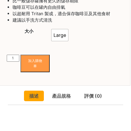
焙
比一般儲存罐擁有更久的儲存期限
咖啡豆可以在罐內自由排氣
其
以超耐用 Tritan 製成，適合保存咖啡豆及其他食材
他
建議以手洗方式清洗
咖
啡
大小
Large
用
品
Airscape
加入購物
所
Lite
車
有
真
產
空
品
罐
（Tritan）
興
描述
產品規格
評價 (0)
數
趣
量
社
群
課
程