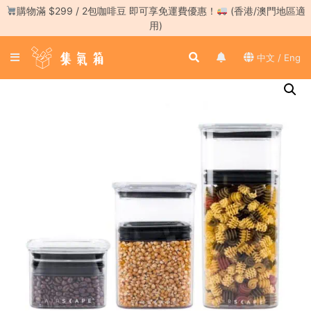
Skip
購物滿 $299 / 2包咖啡豆 即可享免運費優惠！
(香港/澳門地區適
to
用)
content
登
中文 / Eng
入
／
註
冊
咖
啡
豆
手
沖
工
具
濃
縮
咖