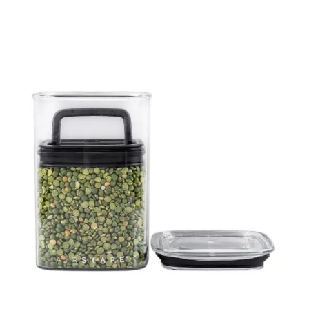
時
間
：
星
期
一
至
星
期
日
(
包
括
公
眾
假
期