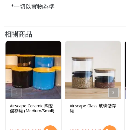
絡
*一切以實物為準
電
話
：
相關商品
5
4
8
2
9
2
3
7
Airscape Ceramic 陶瓷
Airscape Glass 玻璃儲存
儲存罐 (Medium/Small)
罐