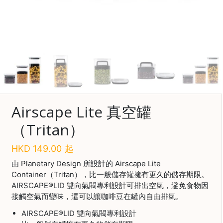
啡
冷
萃
工
具
虹
吸
工
Airscape Lite 真空罐
具
（Tritan）
土
耳
HKD
149.00
起
其
咖
由 Planetary Design 所設計的 Airscape Lite
啡
Container（Tritan），比一般儲存罐擁有更久的儲存期限。
AIRSCAPE®LID 雙向氣閥專利設計可排出空氣，避免食物因
咖
接觸空氣而變味，還可以讓咖啡豆在罐內自由排氣。
啡
AIRSCAPE®LID 雙向氣閥專利設計
烘