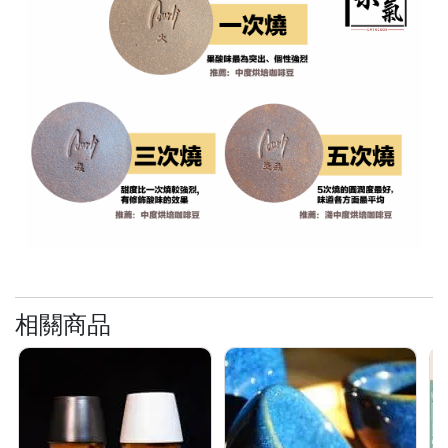
時
間
：
星
期
一
至
星
期
日
(
包
相關商品
括
公
眾
假
期