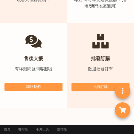
絡
港/澳門地區適用)
電
話
：
5
4
8
售後支援
批發訂購
2
9
有咩疑問就問客服啦
歡迎批發訂單
2
3
聯絡我們
批發訂購
7
首頁
咖啡豆
手沖工具
咖啡機