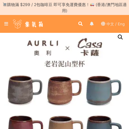
Skip
購物滿 $299 / 2包咖啡豆 即可享免運費優惠！
(香港/澳門地區適
to
用)
content
登
中文 / Eng
入
／
註
冊
咖
啡
豆
手
沖
工
具
濃
縮
咖