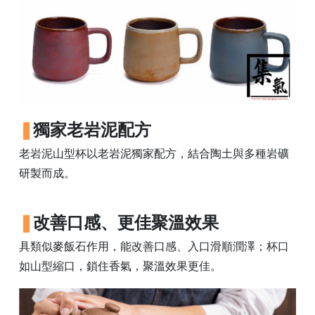
杯
(一/
常
五
見
次
問
燒)
題
數
聯
量
絡
我
獨家老岩泥配方
們
老岩泥山型杯以老岩泥獨家配方，結合陶土與多種岩礦
研製而成。
門
市
地
改善口感、更佳聚溫效果
址
具類似麥飯石作用，能改善口感、入口滑順潤澤；杯口
：
如山型縮口，鎖住香氣，聚溫效果更佳。
香
港
鑽