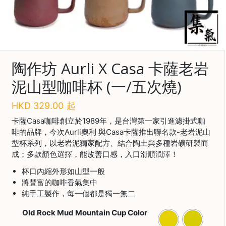
啡
冷
萃
工
具
陶作坊 Aurli X Casa 卡薩老岩
泥山型咖啡杯 (一/五次燒)
虹
吸
工
HKD
329.00
起
具
卡薩Casa咖啡創立於1989年，是台灣第一家引進濾掛式咖
啡的品牌，今次Aurli奧利 與Casa卡薩推出聯名款-老岩泥山
土
型杯系列，以老岩泥獨家配方、結合陶土與多種岩礦研製而
耳
成；多款顏色選擇，能改善口感，入口滑順潤澤！
其
咖
杯口內縮外形如山型一般
啡
將豐富的咖啡香氣集中
純手工製作，每一個都是獨一無二
咖
啡
Old Rock Mud Mountain Cup Color
烘