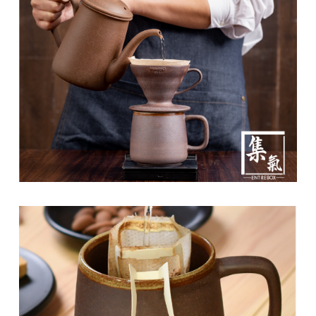
石
山
五
芳
街
2
8
號
利
森
工
業
大
廈
4
座
1