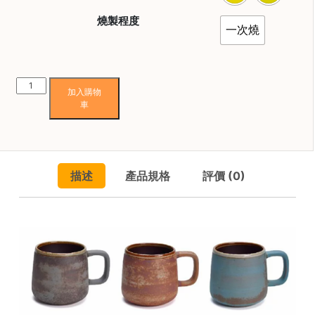
焙
燒製程度
其
一次燒
他
咖
啡
陶
用
加入購物
作
品
車
坊
Aurli
X
所
Casa
有
描述
產品規格
評價 (0)
卡
產
薩
品
老
興
岩
趣
泥
社
山
群
型
咖
課
啡
程