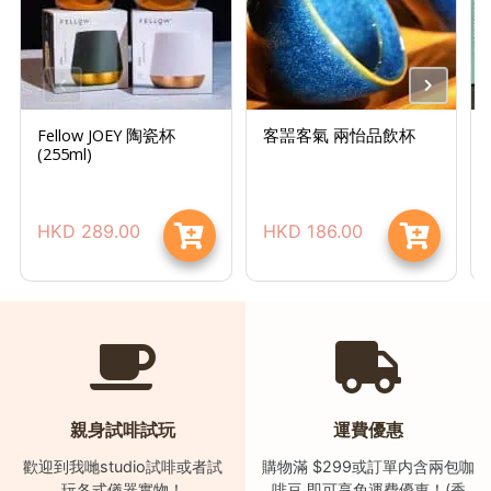
)
1
2
:
Fellow JOEY 陶瓷杯
客噐客氣 兩怡品飲杯
0
(255ml)
0
p
m
HKD
289.00
HKD
186.00
-
9
:
0
0
p
m
親身試啡試玩
運費優惠
歡迎到我哋studio試啡或者試
購物滿 $299或訂單内含兩包咖
聯
玩各式儀器實物！
啡豆 即可享免運費優惠！(香