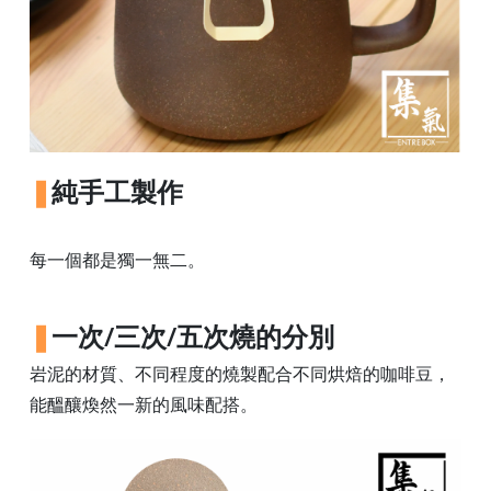
樓
(
鑽
石
山
站
A
純手工製作
2
出
每一個都是獨一無二。
口
5
分
一次/三次/五次燒的分別
鐘
岩泥的材質、不同程度的燒製配合不同烘焙的咖啡豆，
到
能醞釀煥然一新的風味配搭。
)
營
業