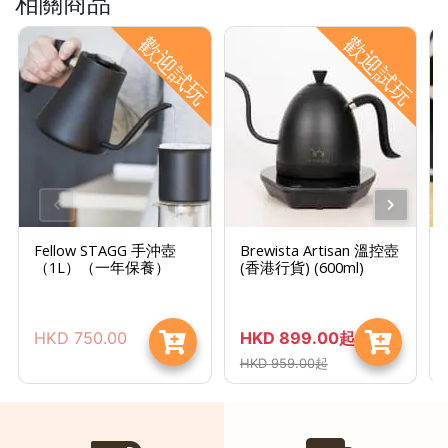
相關商品
時
歡迎試玩
歡迎試玩
間
：
星
期
一
至
星
期
Fellow STAGG 手沖壺
Brewista Artisan 溫控壺
日
（1L）（一年保養）
(香港行貨) (600ml)
(
包
HKD
750.00
HKD
899.00
起
括
HKD
959.00
起
公
眾
假
期