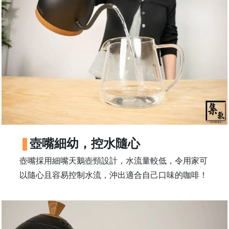
常
見
問
題
聯
絡
我
們
門
壺嘴細幼，控水隨心
市
地
壺嘴採用細嘴天鵝壺頸設計，水流量較低，令用家可
址
以隨心且容易控制水流，沖出適合自己口味的咖啡！
：
香
港
鑽