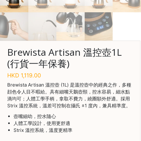
啡
冷
萃
工
具
Brewista Artisan 溫控壺1L
虹
吸
(行貨一年保養)
工
具
HKD
1,119.00
土
Brewista Artisan 溫控壺 (1L) 是溫控壺中的經典之作，多種
耳
顔色令人目不暇給。具有細嘴天鵝壺頸，控水容易，細水點
其
滴均可；人體工學手柄，拿取不費力，繞圈額外舒適。採用
咖
Strix 溫控系統，溫差可控制在攝氏 ±1 度
內，兼具精準度。
節省$
啡
壺嘴細幼，控水隨心
咖
人體工學設計，使用更舒適
啡
Strix 溫控系統，溫度更精準
烘