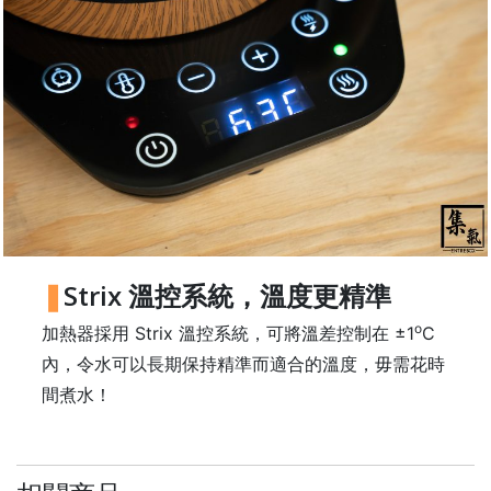
樓
(
鑽
石
山
站
A
2
出
口
Strix 溫控系統，溫度更精準
5
分
o
加熱器採用 Strix 溫控系統，可將溫差控制在 ±1
C
鐘
內，令水可以長期保持精準而適合的溫度，毋需花時
到
間煮水！
)
營
業