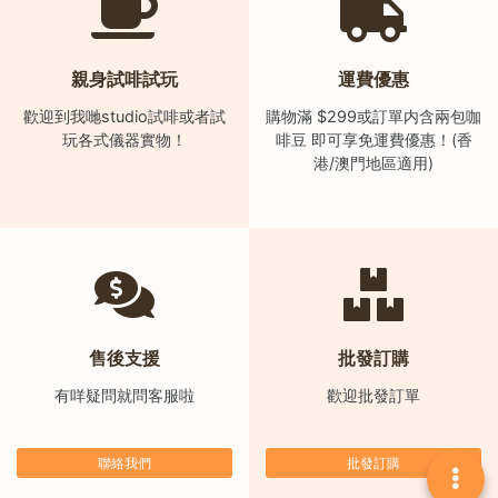
)
1
親身試啡試玩
運費優惠
2
:
歡迎到我哋studio試啡或者試
購物滿 $299或訂單内含兩包咖
0
玩各式儀器實物！
啡豆 即可享免運費優惠！(香
港/澳門地區適用)
0
p
m
-
9
:
0
售後支援
批發訂購
0
有咩疑問就問客服啦
歡迎批發訂單
p
m
聯絡我們
批發訂購
聯