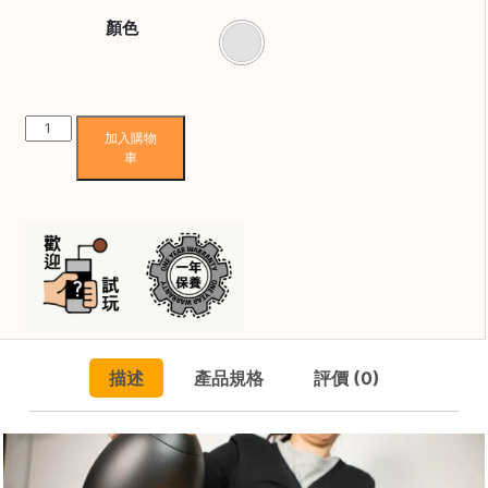
焙
顏色
其
他
咖
啡
Brewista
用
加入購物
Artisan
品
車
溫
控
壺
所
1L
有
(行
產
貨
品
一
興
年
趣
保
描述
產品規格
評價 (0)
社
養)
群
數
量
課
程