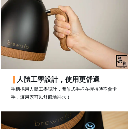
石
山
五
芳
街
2
8
號
利
森
人體工學設計，使用更舒適
工
業
手柄採用人體工學設計，開放式手柄在握持時不會卡
大
手，讓用家可以舒服地斟水！
廈
4
座
1