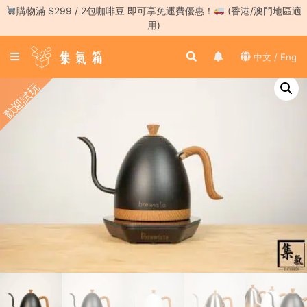
Skip
購物滿 $299 / 2包咖啡豆 即可享免運費優惠！
(香港/澳門地區適
to
用)
content
登
中文 / Eng
入
／
歡迎試玩
註
冊
咖
啡
豆
手
沖
工
具
濃
縮
咖