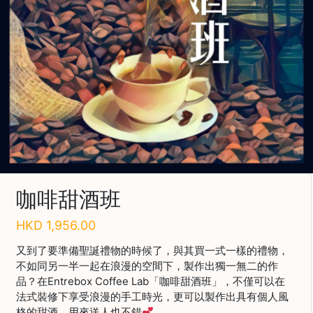
啡
冷
萃
工
具
虹
吸
工
具
土
咖啡甜酒班
耳
其
HKD
1,956.00
咖
節省$
啡
又到了要準備聖誕禮物的時候了，與其買一式一樣的禮物，
不如同另一半一起在浪漫的空間下，製作出獨一無二的作
咖
品？在Entrebox Coffee Lab「咖啡甜酒班」，不僅可以在
啡
法式裝修下享受浪漫的手工時光，更可以製作出具有個人風
烘
格的甜酒，用來送人也不錯