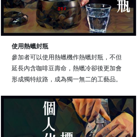
石
山
五
芳
街
2
使用熱蠟封瓶
8
參加者可以使用熱蠟機作熱蠟封瓶，不但
號
延長內含咖啡豆壽命，熱蠟冷卻後更加會
利
森
形成獨特紋路，成為獨一無二的工藝品。
工
業
大
廈
4
座
1