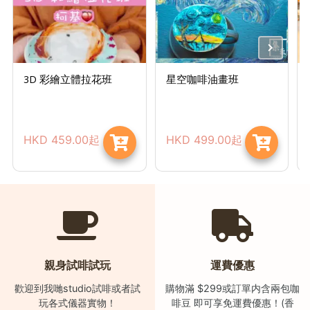
絡
電
話
：
3D 彩繪立體拉花班
星空咖啡油畫班
5
4
8
2
HKD
459.00
起
HKD
499.00
起
9
2
3
7
親身試啡試玩
運費優惠
歡迎到我哋studio試啡或者試
購物滿 $299或訂單内含兩包咖
玩各式儀器實物！
啡豆 即可享免運費優惠！(香