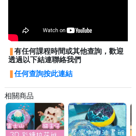
)
1
2
:
0
0
有任何課程時間或其他查詢，歡迎
p
透過以下結連聯絡我們
m
-
任何查詢按此連結
9
:
0
相關商品
0
p
m
聯