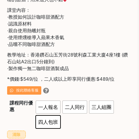
焙
課堂內容：
其
·教授如何設計咖啡甜酒配方
他
·認識原材料
咖
·親自使用熱蠟封瓶
啡
·使用煙燻槍導入蘋果木香氣
用
·品嚐不同咖啡甜酒配方
品
教學地址：香港鑽石山五芳街28號利森工業大廈4座1樓 (鑽
石山站A2出口5分鐘到)
所
·製作獨一無二咖啡甜酒製成品
有
產
*價錢:$549/位 ，二人或以上即享同行優惠:$489/位
品
按此聯絡客服
興
課程同行優
趣
一人報名
二人同行
三人組團
惠
社
群
四人包班
課
清除
程