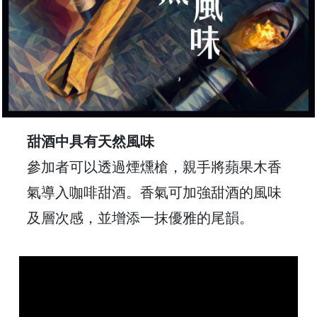
時
間
：
星
期
一
至
甜酒中具有天然風味
星
參加者可以透過煙燻槍，親手將蘋果木香
期
日
氣導入咖啡甜酒。香氣可加強甜酒的風味
(
及層次感，並增添一抹優雅的尾韻。
包
括
公
眾
假
期