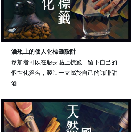
樓
(
鑽
石
山
站
A
酒瓶上的個人化標籤設計
2
參加者可以在瓶身貼上標籤，留下自己的
出
口
個性化簽名，製造一支屬於自己的咖啡甜
5
酒。
分
鐘
到
)
營
業