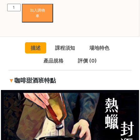
HKD
1,956.00
咖
常
加入購物
啡
見
車
甜
問
酒
題
班
聯
數
絡
描述
課程須知
場地特色
量
我
們
產品規格
評價 (0)
咖啡甜酒班特點
門
市
地
址
：
香
港
鑽