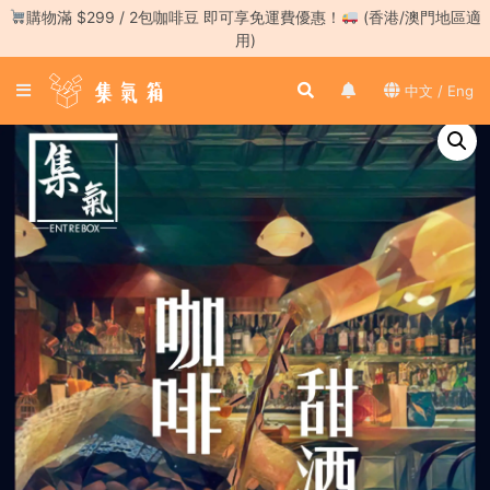
Skip
購物滿 $299 / 2包咖啡豆 即可享免運費優惠！
(香港/澳門地區適
to
用)
content
登
中文 / Eng
入
／
註
冊
咖
啡
豆
手
沖
工
具
濃
縮
咖