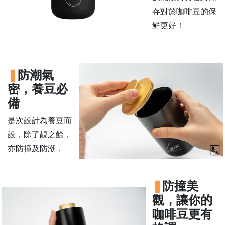
存對於咖啡豆的保
常
見
鮮更好！
問
題
聯
防潮氣
絡
密，養豆必
我
們
備
是次設計為養豆而
門
設，除了靚之餘，
市
亦防撞及防潮，
地
址
：
防撞美
香
觀，讓你的
港
咖啡豆更有
鑽