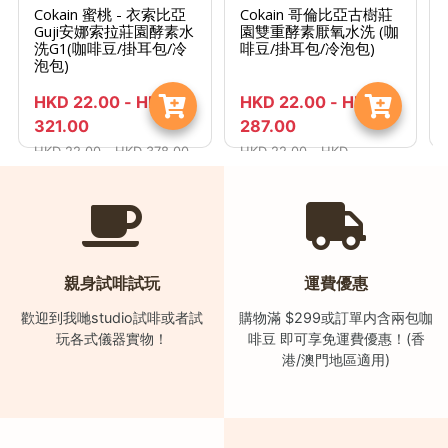
樓
Cokain 蜜桃 - 衣索比亞
Cokain 哥倫比亞古樹莊
Guji安娜索拉莊園酵素水
園雙重酵素厭氧水洗 (咖
(
洗G1(咖啡豆/掛耳包/冷
啡豆/掛耳包/冷泡包)
鑽
泡包)
石
HKD
22.00
-
HKD
HKD
22.00
-
HKD
山
321.00
287.00
站
HKD
22.00
-
HKD
378.00
HKD
22.00
-
HKD
A
338.00
2
出
口
5
親身試啡試玩
運費優惠
分
歡迎到我哋studio試啡或者試
購物滿 $299或訂單内含兩包咖
鐘
玩各式儀器實物！
啡豆 即可享免運費優惠！(香
到
港/澳門地區適用)
)
營
業