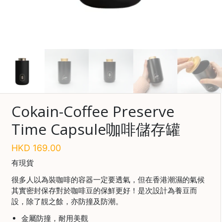
啡
Save $
冷
萃
工
具
虹
吸
工
Cokain-Coffee Preserve
具
Time Capsule咖啡儲存罐
土
耳
HKD
169.00
其
咖
有現貨
啡
很多人以為裝咖啡的容器一定要透氣，但在香港潮濕的氣候
其實密封保存對於咖啡豆的保鮮更好！是次設計為養豆而
咖
設，除了靚之餘，亦防撞及防潮。
啡
烘
金屬防撞，耐用美觀