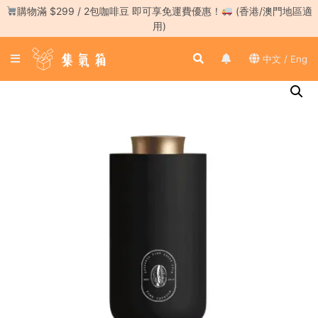
Skip
購物滿 $299 / 2包咖啡豆 即可享免運費優惠！
(香港/澳門地區適
to
用)
content
登
中文 / Eng
入
／
註
冊
咖
啡
豆
手
沖
工
具
濃
縮
咖