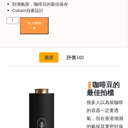
焙
防潮氣密，咖啡豆的最佳保存
Cokain自家設計
其
他
Cokain-
加入購物
咖
Coffee
車
啡
Preserve
用
Time
品
Capsule
咖
描述
評價 (0)
啡
所
儲
有
存
產
罐
品
咖啡豆的
數
量
興
最佳拍檔
趣
社
很多人以為裝咖啡
群
的容器一定要透
氣，但在香港潮濕
課
程
的氣候其實密封保