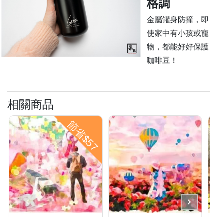
格調
石
金屬罐身防撞，即
山
五
使家中有小孩或寵
芳
物，都能好好保護
街
咖啡豆！
2
8
號
相關商品
利
森
節省$57
工
業
大
廈
4
座
1