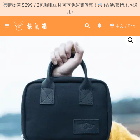
Skip
購物滿 $299 / 2包咖啡豆 即可享免運費優惠！
(香港/澳門地區適
to
用)
content
登
中文 / Eng
入
／
註
冊
咖
啡
豆
手
沖
工
具
濃
縮
咖