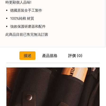
焙
時更顯個人品味!
其
德國原裝全手工製作
他
100%
純棉
材質
咖
啡
強效保護研磨器和配件
用
此商品目前已售完無法訂購
品
所
有
描述
產品規格
評價 (0)
產
品
興
趣
社
群
課
程