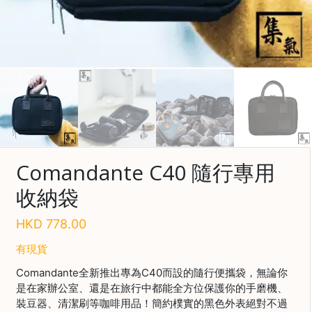
啡
冷
萃
工
具
虹
吸
工
具
Comandante C40 隨行專用
土
收納袋
耳
其
HKD
778.00
咖
節省$
啡
有現貨
咖
Comandante全新推出專為C40而設的隨行便攜袋，無論你
啡
是在家辦公室、還是在旅行中都能全方位保護你的手磨機、
烘
裝豆器、清潔刷等咖啡用品！簡約樸實的黑色外表絕對不過