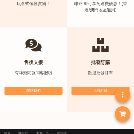
玩各式儀器實物！
啡豆 即可享免運費優惠！(香
)
港/澳門地區適用)
1
2
:
0
0
p
m
售後支援
批發訂購
-
有咩疑問就問客服啦
歡迎批發訂單
9
:
聯絡我們
批發訂購
0
0
p
m
聯
首頁
咖啡豆
手沖工具
咖啡機