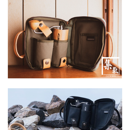
石
山
五
芳
街
2
8
號
利
森
工
業
大
廈
4
座
1