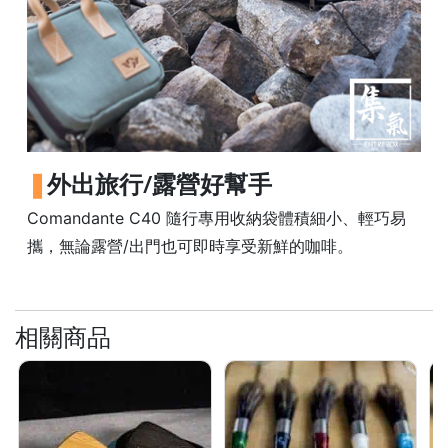
樓
(
鑽
石
山
站
A
外出旅行/露營好幫手
2
出
Comandante C40 隨行專用收納袋體積細小、輕巧易
口
攜，無論露營/出門也可即時享受新鮮的咖啡。
5
分
鐘
相關商品
到
)
營
業