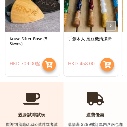
時
間
：
星
期
Kruve Sifter Base (5
手創木人 磨豆機清潔掃
Sieves)
一
至
星
HKD
709.00
起
HKD
458.00
期
日
(
包
括
公
眾
親身試啡試玩
運費優惠
假
歡迎到我哋studio試啡或者試
購物滿 $299或訂單内含兩包咖
期