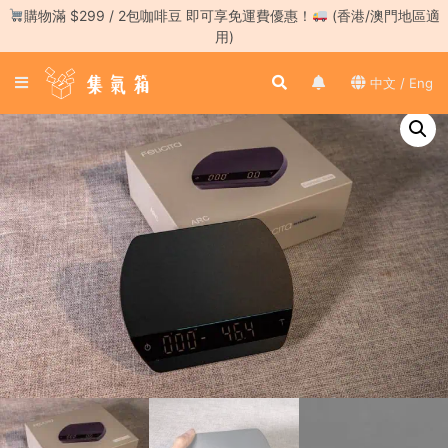
Skip
購物滿 $299 / 2包咖啡豆 即可享免運費優惠！
(香港/澳門地區適
to
用)
content
登
中文 / Eng
入
／
註
冊
咖
啡
豆
手
沖
工
具
濃
縮
咖