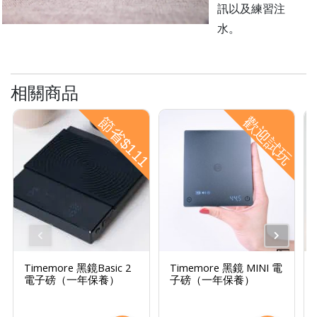
訊以及練習注
石
水。
山
五
芳
街
相關商品
2
節省$111
歡迎試玩
8
號
利
森
工
業
大
廈
Timemore 黑鏡Basic 2
Timemore 黑鏡 MINI 電
4
電子磅（一年保養）
子磅（一年保養）
座
1