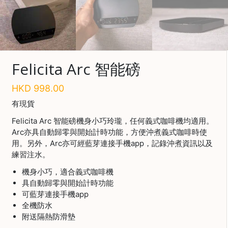
啡
Save $
冷
萃
工
具
Felicita Arc 智能磅
虹
HKD
998.00
吸
有現貨
工
具
Felicita Arc 智能磅機身小巧玲瓏，任何義式咖啡機均適用。
Arc亦具自動歸零與開始計時功能，方便沖煮義式咖啡時使
土
用。另外，Arc亦可經藍芽連接手機app，記錄沖煮資訊以及
耳
練習注水。
其
咖
機身小巧，適合義式咖啡機
啡
具自動歸零與開始計時功能
可藍芽連接手機app
咖
全機防水
啡
附送隔熱防滑墊
烘