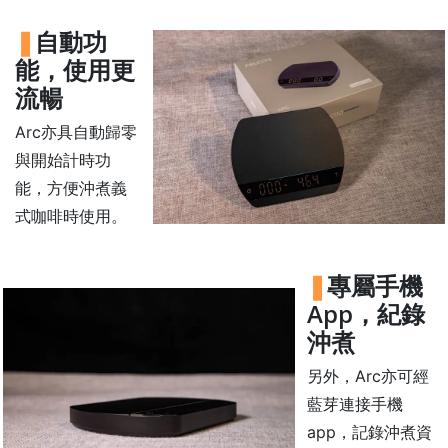
常
自動功
見
能，使用更
問
題
流暢
聯
Arc亦具自動歸零
絡
與開始計時功
我
能，方便沖煮義
們
式咖啡時使用。
門
專屬手機
市
地
App，紀錄
址
沖煮
：
另外，Arc亦可經
香
藍芽連接手機
港
app，記錄沖煮資
鑽