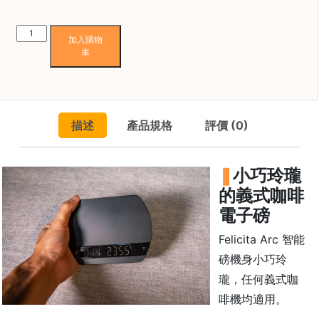
焙
其
Felicita
加入購物
他
Arc
車
咖
智
啡
能
用
磅
品
數
描述
產品規格
評價 (0)
量
所
有
小巧玲瓏
產
的義式咖啡
品
電子磅
興
趣
Felicita Arc 智能
社
磅機身小巧玲
群
瓏，任何義式咖
課
啡機均適用。
程