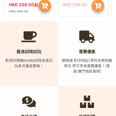
樓
HKD
238.00
起
HKD
299.00
(
HKD
349.00
鑽
石
山
站
A
2
親身試啡試玩
運費優惠
出
歡迎到我哋studio試啡或者試
購物滿 $299或訂單内含兩包咖
口
玩各式儀器實物！
啡豆 即可享免運費優惠！(香
5
港/澳門地區適用)
分
鐘
到
)
營
業