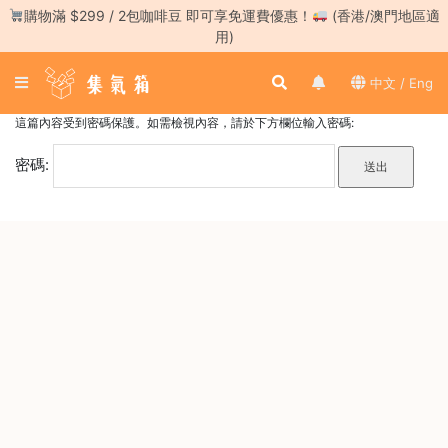
Skip
購物滿 $299 / 2包咖啡豆 即可享免運費優惠！
(香港/澳門地區適
to
用)
content
登
中文 / Eng
入
／
這篇內容受到密碼保護。如需檢視內容，請於下方欄位輸入密碼:
註
冊
密碼:
咖
啡
豆
手
沖
工
具
濃
縮
咖