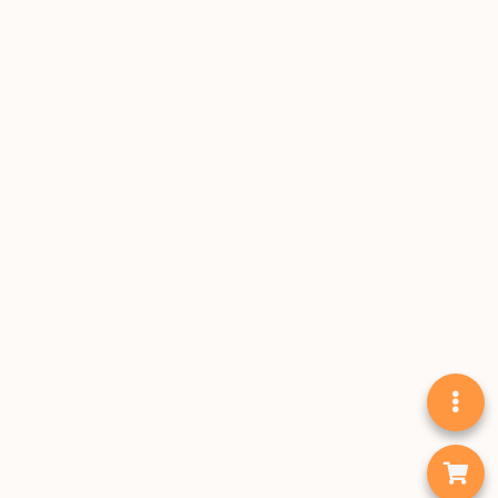
啡
冷
萃
工
具
虹
吸
工
具
土
耳
其
咖
啡
咖
啡
烘