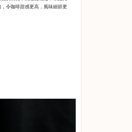
勻，令咖啡甜感更高，風味細節更
。