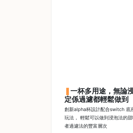
樓
(
鑽
石
山
站
A
2
出
口
5
分
一杯多用途，無論
鐘
定係過濾都輕鬆做到
到
創新alpha杯設計配合switch 
)
玩法， 輕鬆可以做到浸泡法的甜
營
者過濾法的豐富層次
業