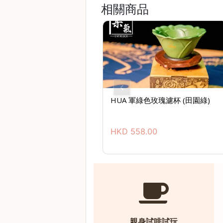
相關商品
)
1
2
:
0
0
p
HUA 軍綠色玫瑰濾杯 (田園綠)
m
-
9
HKD
558.00
:
0
0
p
m
聯
親身試啡試玩