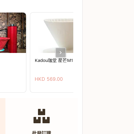
Kadou珈堂 星芒M1濾杯 骨瓷版
HKD
569.00
批發訂購