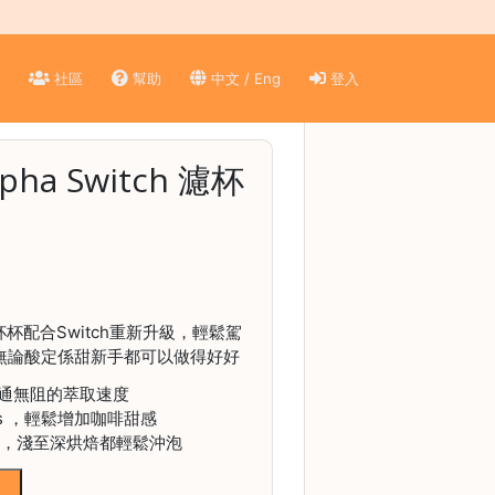
)
社區
幫助
中文 / Eng
登入
lpha Switch 濾杯
濾杯杯配合Switch重新升級，輕鬆駕
無論酸定係甜新手都可以做得好好
通無阻的萃取速度
ss ，輕鬆增加咖啡甜感
設計，淺至深烘焙都輕鬆沖泡