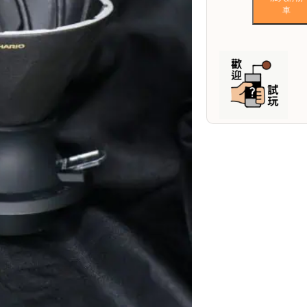
Alpha
車
Switch
濾
杯
02
數
量