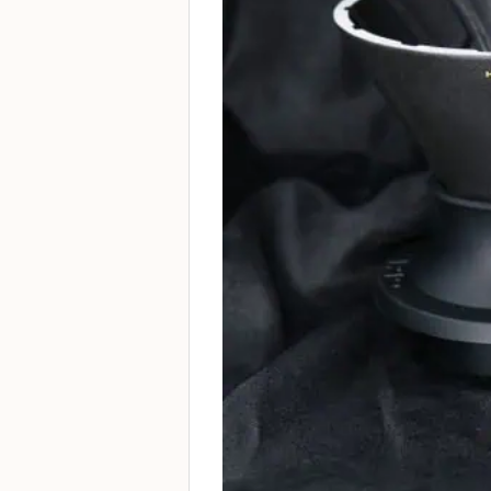
啡
冷
萃
工
具
虹
吸
工
具
土
耳
其
咖
啡
咖
啡
烘