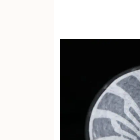
常
見
問
題
聯
絡
我
們
門
市
地
址
：
香
港
鑽