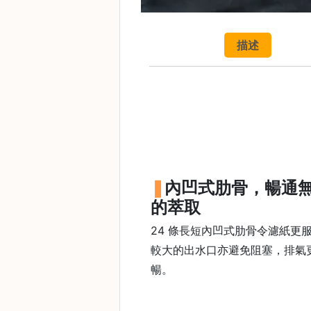
焙
其
他
描述
咖
啡
用
品
所
有
產
內凹式肋骨，暢通
品
的萃取
興
24 條長短內凹式肋骨令濾紙更
趣
社
較大的出水口亦避免阻塞，排氣
群
暢。
課
程