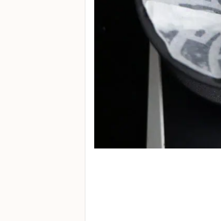
石
山
五
芳
街
2
8
號
利
森
工
業
大
廈
4
座
1