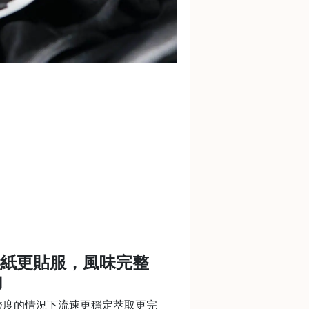
濾紙更貼服，風味完整
勻
磨度的情況下流速更穩定萃取更完