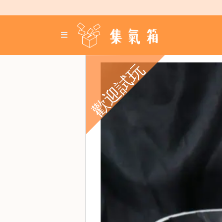
Skip
to
content
登
入
／
歡迎試玩
註
冊
咖
啡
豆
手
沖
工
具
濃
縮
咖