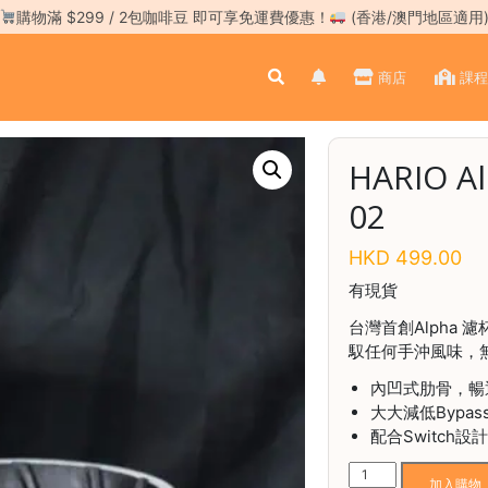
購物滿 $299 / 2包咖啡豆 即可享免運費優惠！
(香港/澳門地區適用
商店
課程
HARIO A
02
HKD
499.00
有現貨
台灣首創Alpha 
馭任何手沖風味，
內凹式肋骨，暢
大大減低Bypa
配合Switch
HARIO
加入購物