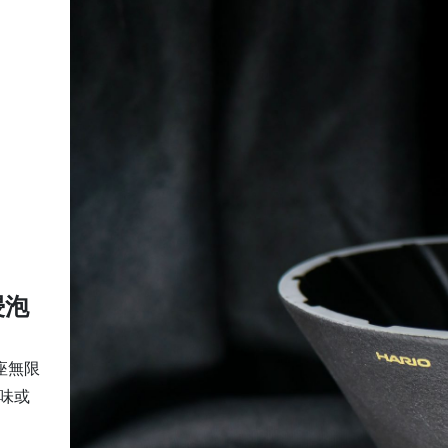
浸泡
底座無限
味或