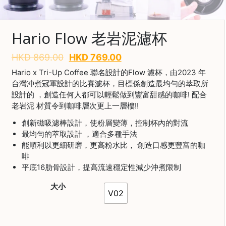
啡
冷
Hario Flow 老岩泥濾杯
萃
工
HKD
869.00
HKD
769.00
具
Hario x Tri-Up Coffee 聯名設計的Flow 濾杯，由2023 年
虹
台灣冲煮冠軍設計的比賽濾杯，目標係創造最均勻的萃取所
吸
設計的 ，創造任何人都可以輕鬆做到豐富甜感的咖啡! 配合
工
老岩泥 材質令到咖啡層次更上一層樓!!
具
創新磁吸濾棒設計，使粉層變薄，控制杯內的對流
土
最均勻的萃取設計 ，適合多種手法
耳
能順利以更細研磨，更高粉水比， 創造口感更豐富的咖
其
啡
咖
平底16肋骨設計，提高流速穩定性減少沖煮限制
節省$
啡
大小
V02
咖
啡
烘