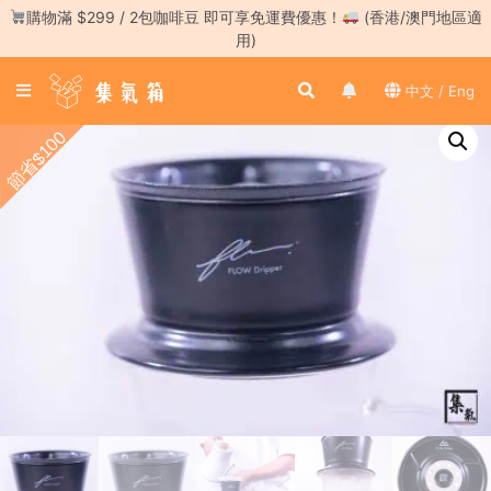
Skip
購物滿 $299 / 2包咖啡豆 即可享免運費優惠！
(香港/澳門地區適
to
用)
content
登
中文 / Eng
入
／
節省$100
註
冊
咖
啡
豆
手
沖
工
具
濃
縮
咖