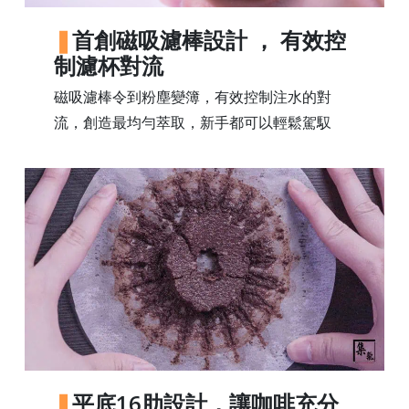
常
首創磁吸濾棒設計 ， 有效控
見
制濾杯對流
問
題
磁吸濾棒令到粉塵變簿，有效控制注水的對
聯
流，創造最均勻萃取，新手都可以輕鬆駕馭
絡
我
們
門
市
地
址
：
香
港
平底16肋設計，讓咖啡充分
鑽