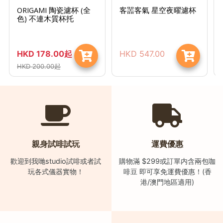
ORIGAMI 陶瓷濾杯 (全
客噐客氣 星空夜曜濾杯
時
色) 不連木質杯托
間
：
星
HKD
178.00
起
HKD
547.00
期
HKD
200.00
起
一
至
星
期
日
(
親身試啡試玩
運費優惠
包
歡迎到我哋studio試啡或者試
購物滿 $299或訂單内含兩包咖
括
玩各式儀器實物！
啡豆 即可享免運費優惠！(香
公
港/澳門地區適用)
眾
假
期