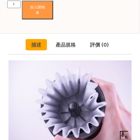
焙
Hario
加入購物
Flow
其
車
老
他
岩
咖
泥
啡
濾
用
描述
產品規格
評價 (0)
杯
品
數
量
所
有
產
品
興
趣
社
群
課
程