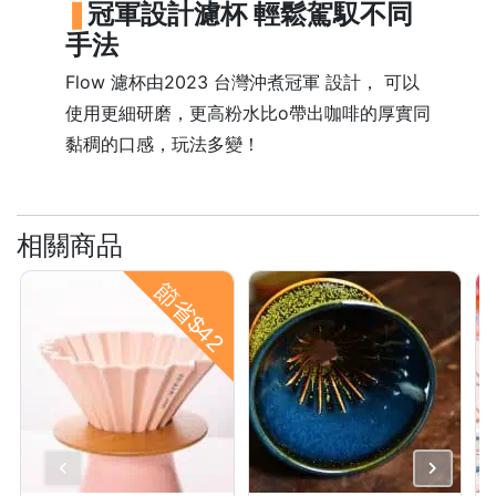
冠軍設計濾杯 輕鬆駕馭不同
樓
手法
(
鑽
Flow 濾杯由2023 台灣沖煮冠軍 設計， 可以
石
使用更細研磨，更高粉水比o帶出咖啡的厚實同
山
黏稠的口感，玩法多變！
站
A
2
相關商品
出
口
節省$42
5
分
鐘
到
)
營
業