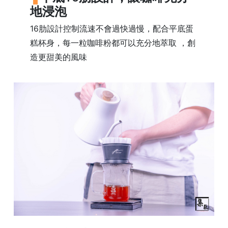
地浸泡
石
山
16肋設計控制流速不會過快過慢，配合平底蛋
五
糕杯身，每一粒咖啡粉都可以充分地萃取 ，創
芳
造更甜美的風味
街
2
8
號
利
森
工
業
大
廈
4
座
1