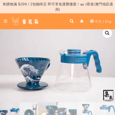
Skip
購物滿 $299 / 2包咖啡豆 即可享免運費優惠！
(香港/澳門地區適
to
用)
content
登
中文 / Eng
入
／
註
冊
咖
啡
豆
手
沖
工
具
濃
縮
咖