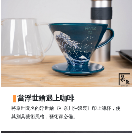
焙
其
他
咖
啡
用
品
所
有
產
品
興
當浮世繪遇上咖啡
趣
社
將舉世聞名的浮世繪《神奈川沖浪裏》印上濾杯，使
群
其別具藝術風格，藝術家必備。
課
程