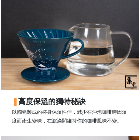
常
見
問
題
聯
絡
我
們
門
市
地
高度保溫的獨特秘訣
址
以陶瓷製成的杯身保溫性佳，減少在沖泡咖啡時因溫
：
香
度而產生變味，在濾滴間維持你的咖啡風味不變。
港
鑽