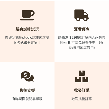
時
間
：
星
親身試啡試玩
運費優惠
期
歡迎到我哋studio試啡或者試
購物滿 $299或訂單内含兩包咖
一
玩各式儀器實物！
啡豆 即可享免運費優惠！(香
至
港/澳門地區適用)
星
期
日
(
包
括
公
售後支援
批發訂購
眾
有咩疑問就問客服啦
歡迎批發訂單
假
期