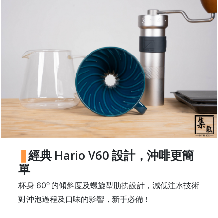
石
山
五
芳
街
2
8
號
利
森
工
業
經典 Hario V60 設計，沖啡更簡
大
單
廈
4
o
杯身 60
的傾斜度及螺旋型肋拱設計，減低注水技術
座
對沖泡過程及口味的影響，新手必備！
1