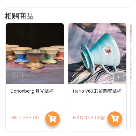
樓
(
相關商品
鑽
石
山
站
A
2
出
口
5
分
Dorionberg 月光濾杯
Hario V60 彩虹陶瓷濾杯
鐘
到
)
HKD
569.00
HKD
159.00
起
營
業