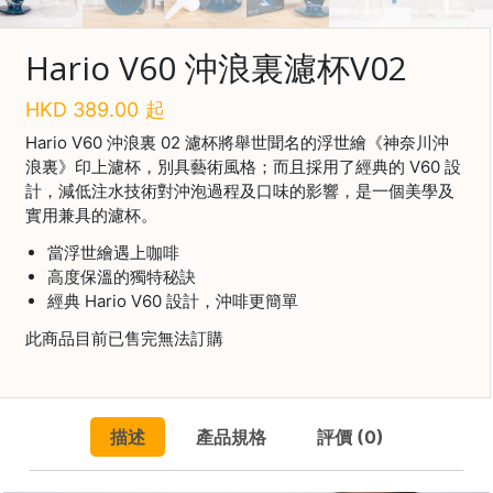
啡
Hario V60 沖浪裏濾杯V02
冷
萃
HKD
389.00
起
工
具
Hario V60 沖浪裏 02 濾杯將舉世聞名的浮世繪《神奈川沖
浪裏》印上濾杯，別具藝術風格；而且採用了經典的 V60 設
虹
計，減低注水技術對沖泡過程及口味的影響，是一個美學及
吸
實用兼具的濾杯。
工
具
當浮世繪遇上咖啡
高度保溫的獨特秘訣
土
經典 Hario V60 設計，沖啡更簡單
耳
其
此商品目前已售完無法訂購
咖
節省$
啡
咖
描述
產品規格
評價 (0)
啡
烘