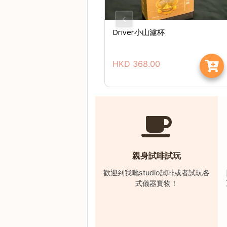
樓
(
鑽
Driver小山濾杯
石
山
HKD
368.00
站
A
2
出
口
5
分
親身試啡試玩
鐘
歡迎到我哋studio試啡或者試玩各
到
式儀器實物！
)
營
業