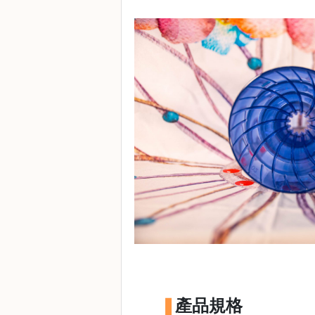
常
見
問
題
聯
絡
我
們
門
市
地
址
：
香
港
產品規格
鑽