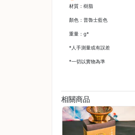
石
材質：樹脂
山
顏色：普魯士藍色
五
芳
重量：g*
街
2
*人手測量或有誤差
8
號
*一切以實物為準
利
森
工
業
相關商品
大
廈
4
座
1