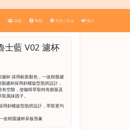
)
社區
幫助
中文 / Eng
登入
普魯士藍 V02 濾杯
 V02濾杯 採用嶄新顏色，一改樹脂濾
0樹脂濾杯採用斜螺旋型肋拱設計，
留有空隙，使咖啡萃取時有膨脹及
萃取風味因子。
，採用斜螺旋型肋拱設計，萃取更均
一改樹脂濾杯呆板形象