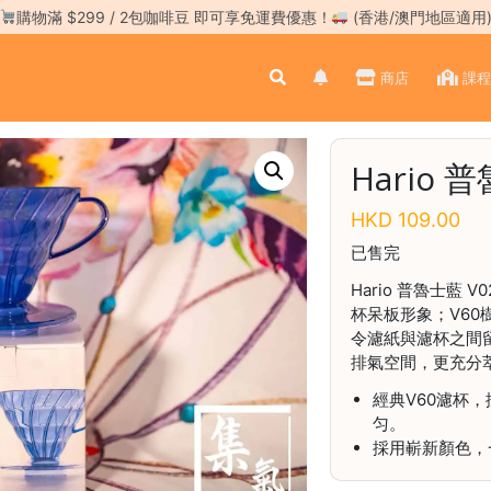
購物滿 $299 / 2包咖啡豆 即可享免運費優惠！
(香港/澳門地區適用
商店
課程
Hario 
HKD
109.00
已售完
Hario 普魯士藍
杯呆板形象；V6
令濾紙與濾杯之間
排氣空間，更充分
經典V60濾杯
匀。
採用嶄新顏色，