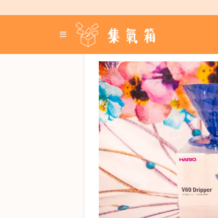
Skip
to
content
登
入
／
註
冊
咖
啡
豆
手
沖
工
具
濃
縮
咖