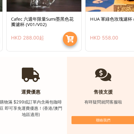
Cafec 六週年限量Sumi墨黑色花
HUA 軍綠色玫瑰濾杯 
瓣濾杯 (V01/V02)
HKD
288.00
起
HKD
558.00
運費優惠
售後支援
購物滿 $299或訂單内含兩包咖啡
有咩疑問就問客服啦
豆 即可享免運費優惠！(香港/澳門
地區適用)
聯絡我們