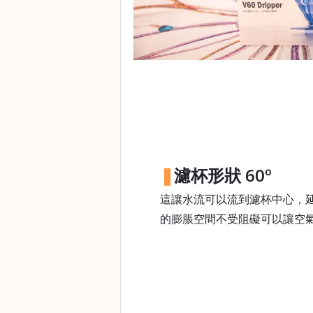
焙
其
他
咖
啡
用
品
所
有
濾杯形狀 60º
產
品
這讓水流可以流到濾杯中心，
的膨脹空間不受阻礙可以讓空
興
趣
社
群
課
程