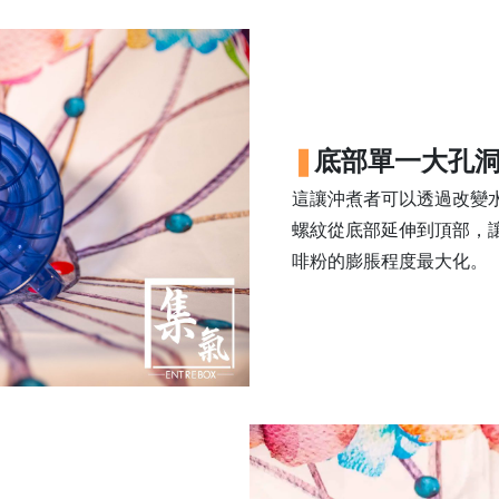
底部單一大孔
這讓沖煮者可以透過改變
螺紋從底部延伸到頂部，
啡粉的膨脹程度最大化。