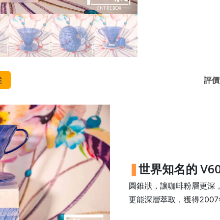
述
評價 
世界知名的 V6
圓錐狀，讓咖啡粉層更深
更能深層萃取，獲得2007年日