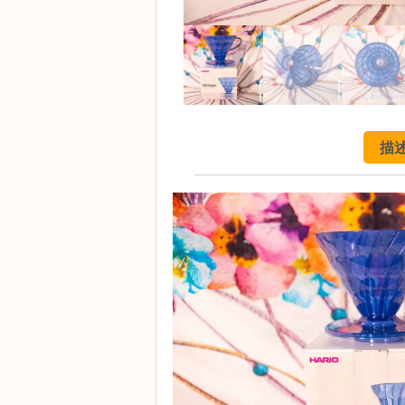
啡
冷
萃
工
具
描
虹
吸
工
具
土
耳
其
咖
啡
咖
啡
烘