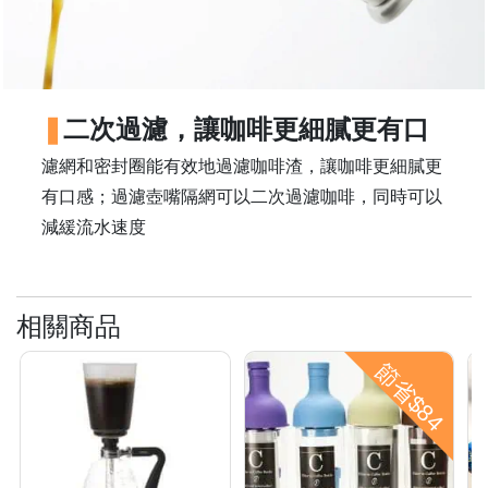
時
間
：
星
二次過濾，讓咖啡更細膩更有口
期
濾網和密封圈能有效地過濾咖啡渣，讓咖啡更細膩更
一
有口感；過濾壺嘴隔網可以二次過濾咖啡，同時可以
至
減緩流水速度
星
期
日
(
相關商品
包
節省$84
括
公
眾
假
期