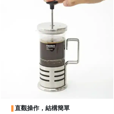
石
山
五
芳
街
2
8
號
利
森
工
業
大
廈
4
座
直觀操作，結構簡單
1