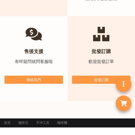
絡
電
話
：
5
4
售後支援
批發訂購
8
2
有咩疑問就問客服啦
歡迎批發訂單
9
2
聯絡我們
批發訂購
3
7
首頁
咖啡豆
手沖工具
咖啡機
「集氣箱」走多一步 多部磨豆機香港免費試玩
1zpresso磨豆機