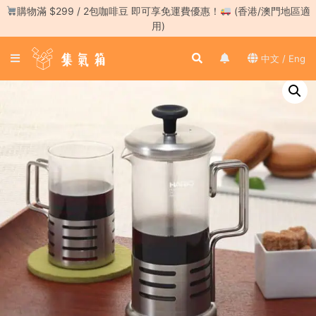
Skip
購物滿 $299 / 2包咖啡豆 即可享免運費優惠！
(香港/澳門地區適
to
用)
content
登
中文 / Eng
入
／
註
冊
咖
啡
豆
手
沖
工
具
濃
縮
咖