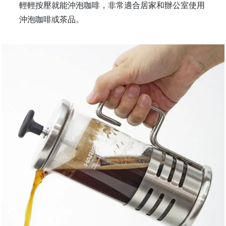
樓
輕輕按壓就能沖泡咖啡，非常適合居家和辦公室使用
(
沖泡咖啡或茶品。
鑽
石
山
站
A
2
出
口
5
分
鐘
到
)
營
業