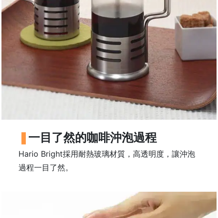
常
見
問
題
聯
絡
我
們
門
一目了然的咖啡沖泡過程
市
地
Hario Bright採用耐熱玻璃材質，高透明度，讓沖泡
址
過程一目了然。
：
香
港
鑽