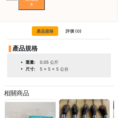
焙
COS
車
(一
其
粒
他
裝
咖
連
啡
產品規格
評價 (0)
摺
用
紙
品
蓋)
產品規格
數
量
所
有
重量
0.05 公斤
產
尺寸
5 × 5 × 5 公分
品
興
趣
相關商品
社
群
課
程