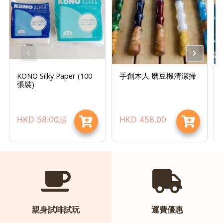
常
見
問
題
聯
絡
KONO Silky Paper (100
手創木人 磨豆機清潔掃
張裝)
我
們
HKD
58.00
起
HKD
458.00
門
市
地
址
：
香
港
親身試啡試玩
運費優惠
鑽