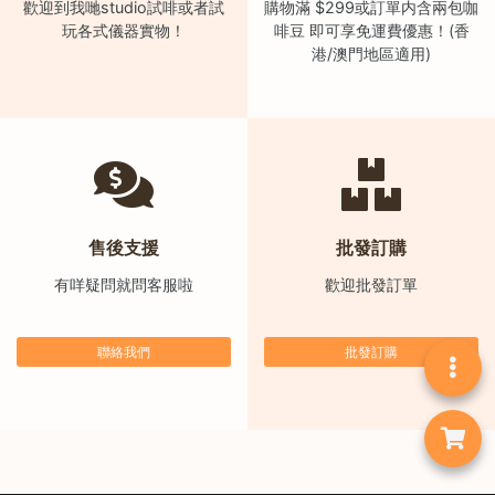
歡迎到我哋studio試啡或者試
購物滿 $299或訂單内含兩包咖
石
玩各式儀器實物！
啡豆 即可享免運費優惠！(香
山
港/澳門地區適用)
五
芳
街
2
8
號
利
售後支援
批發訂購
森
有咩疑問就問客服啦
歡迎批發訂單
工
業
聯絡我們
批發訂購
大
廈
4
座
1