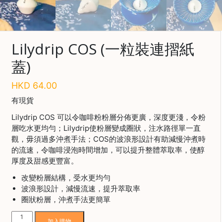
啡
冷
萃
Lilydrip COS (一粒裝連摺紙
工
蓋)
具
虹
HKD
64.00
吸
有現貨
工
具
Lilydrip COS 可以令咖啡粉粉層分佈更廣，深度更淺，令粉
層吃水更均勻；Lilydrip使粉層變成圈狀，注水路徑單一直
土
觀，毋須過多沖煮手法；COS的波浪形設計有助減慢沖煮時
耳
的流速，令咖啡浸泡時間增加，可以提升整體萃取率，使醇
其
厚度及甜感更豐富。
咖
節省$
啡
改變粉層結構，受水更均勻
波浪形設計，減慢流速，提升萃取率
咖
圈狀粉層，沖煮手法更簡單
啡
烘
Lilydrip
加入購物