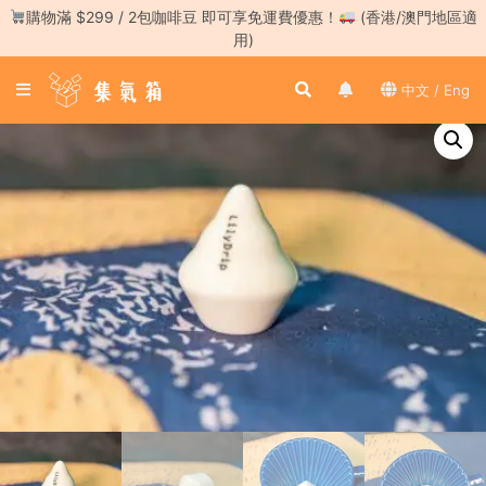
Skip
購物滿 $299 / 2包咖啡豆 即可享免運費優惠！
(香港/澳門地區適
to
用)
content
登
中文 / Eng
入
／
註
冊
咖
啡
豆
手
沖
工
具
濃
縮
咖