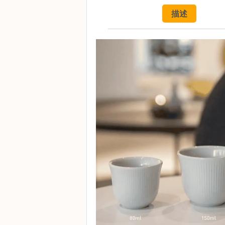
焙
描述
其
他
咖
啡
用
品
所
有
產
品
興
趣
社
群
課
程