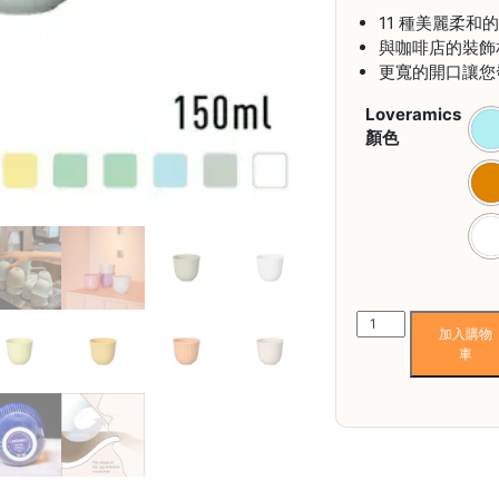
11 種美麗柔
與咖啡店的裝飾
更寬的開口讓您
Loveramics
顏色
Loveramics
加入購物
Brewers
車
Embossed
Tasting
Cup
壓
紋
品