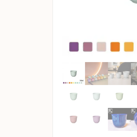
啡
冷
萃
工
具
虹
吸
工
具
土
耳
其
咖
啡
咖
啡
烘