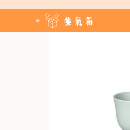
Skip
to
content
登
入
／
註
冊
咖
啡
豆
手
沖
工
具
濃
縮
咖