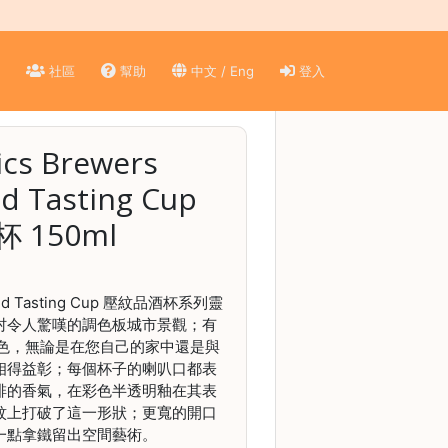
)
社區
幫助
中文 / Eng
登入
cs Brewers
d Tasting Cup
 150ml
sed Tasting Cup 壓紋品酒杯系列靈
村令人驚嘆的調色板城市景觀；有
顏色，無論是在您自己的家中還是與
相得益彰；每個杯子的喇叭口都表
啡的香氣，在彩色半透明釉在其表
紋上打破了這一形狀；更寬的開口
一點拿鐵留出空間藝術。