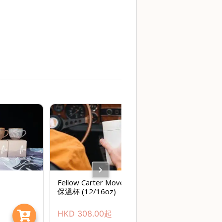
Fellow Carter Move Mug 360°
保溫杯 (12/16oz)
HKD
308.00
起