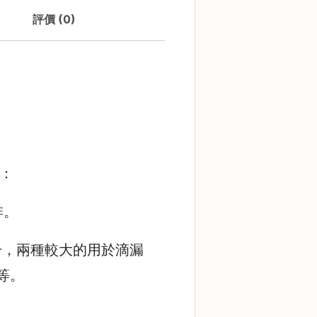
評價 (0)
寸：
啡。
 毫升，兩種較大的用於滴漏
等。