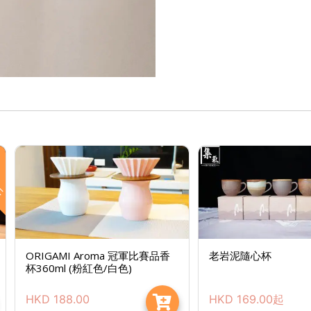
玩
ORIGAMI Aroma 冠軍比賽品香
老岩泥隨心杯
杯360ml (粉紅色/白色)
HKD
188.00
HKD
169.00
起