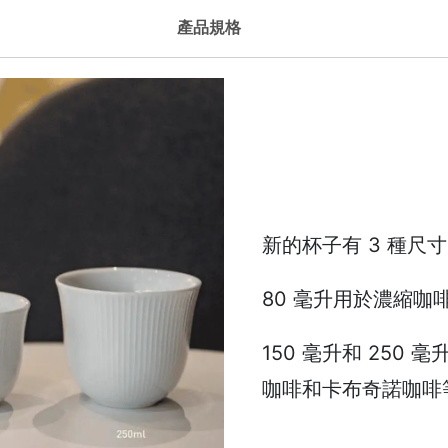
啡
產品規格
杯
150ml
數
量
新的杯子有 3 種尺
80 毫升用於濃縮咖
150 毫升和 250
咖啡和卡布奇諾咖啡