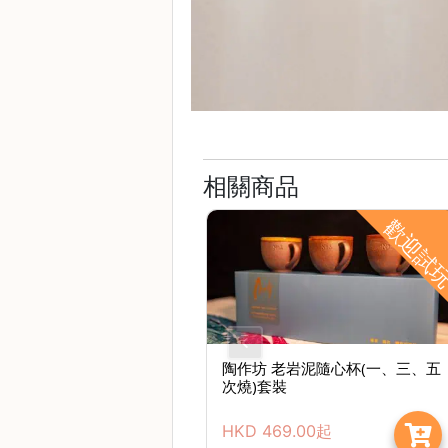
常
見
問
題
聯
絡
我
相關商品
們
歡迎試
門
市
地
址
：
陶作坊 老岩泥隨心杯(一、三、五
香
次燒)套裝
港
HKD
469.00
起
鑽