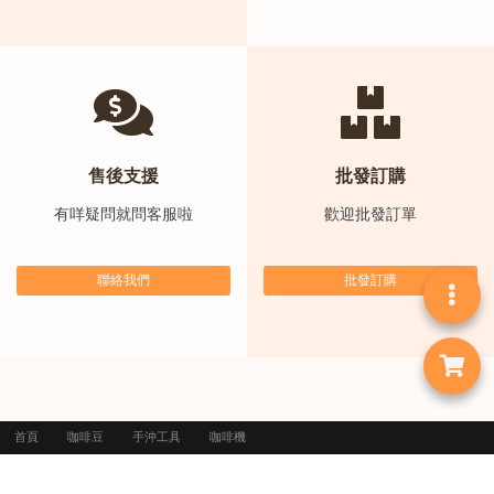
)
1
2
:
0
0
售後支援
批發訂購
p
有咩疑問就問客服啦
歡迎批發訂單
m
-
9
聯絡我們
批發訂購
:
0
0
p
m
首頁
咖啡豆
手沖工具
咖啡機
「集氣箱」走多一步 多部磨豆機香港免費試玩
1zpresso磨豆機
聯