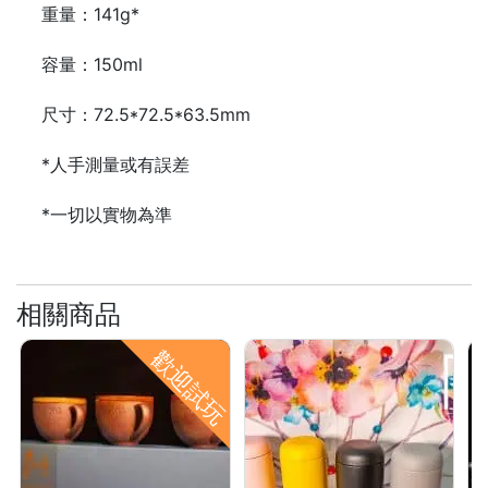
樓
重量：141g*
(
容量：150ml
鑽
石
尺寸：72.5*72.5*63.5mm
山
站
*人手測量或有誤差
A
2
*一切以實物為準
出
口
5
相關商品
分
鐘
歡迎試玩
到
)
營
業