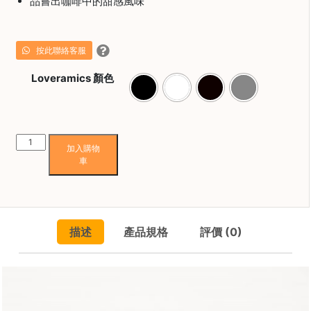
品嘗出咖啡中的甜感風味
焙
其
他
按此聯絡客服
咖
啡
Loveramics 顏色
用
品
Loveramics
所
加入購物
Brewers
有
車
Sweet
產
Tasting
品
Cup
興
150ml
描述
產品規格
評價 (0)
趣
數
社
量
群
課
程