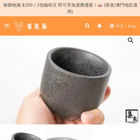
Skip
購物滿 $299 / 2包咖啡豆 即可享免運費優惠！
(香港/澳門地區適
to
用)
content
登
中文 / Eng
入
／
註
冊
咖
啡
豆
手
沖
工
具
濃
縮
咖