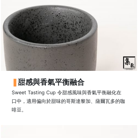
常
見
問
題
聯
絡
我
們
門
甜感與香氣平衡融合
市
Sweet Tasting Cup 令甜感風味與香氣平衡融化在
地
口中，適用偏向於甜味的哥斯達黎加、薩爾瓦多的咖
址
啡豆。
：
香
港
鑽