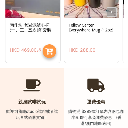
時
間
：
陶作坊 老岩泥隨心杯
Fellow Carter
(一、三、五次燒)套裝
Everywhere Mug (12oz)
星
期
一
HKD
469.00
起
HKD
288.00
至
星
期
日
(
包
括
親身試啡試玩
運費優惠
公
眾
歡迎到我哋studio試啡或者試
購物滿 $299或訂單内含兩包咖
玩各式儀器實物！
啡豆 即可享免運費優惠！(香
假
港/澳門地區適用)
期