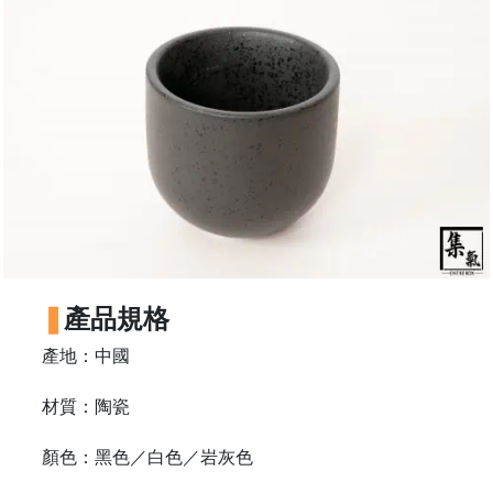
石
山
五
芳
街
2
8
號
利
森
工
產品規格
業
產地：中國
大
廈
材質：陶瓷
4
座
顏色：黑色／白色／岩灰色
1