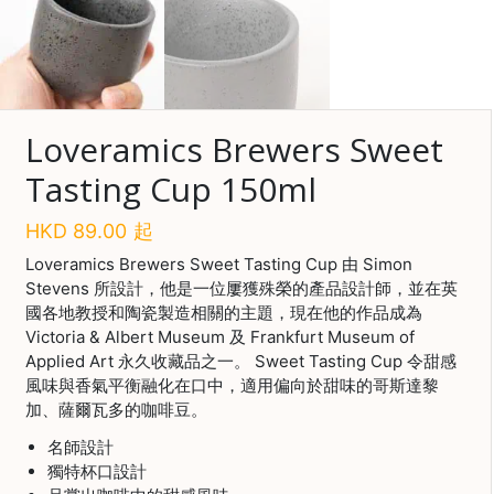
啡
冷
萃
工
具
Loveramics Brewers Sweet
Tasting Cup 150ml
虹
吸
工
HKD
89.00
起
具
Loveramics Brewers Sweet Tasting Cup 由 Simon
Stevens 所設計，他是一位屢獲殊榮的產品設計師，並在英
土
國各地教授和陶瓷製造相關的主題，現在他的作品成為
耳
Victoria & Albert Museum 及 Frankfurt Museum of
其
咖
Applied Art 永久收藏品之一。 Sweet Tasting Cup 令甜感
節省$
啡
風味與香氣平衡融化在口中，適用偏向於甜味的哥斯達黎
加、薩爾瓦多的咖啡豆。
咖
名師設計
啡
獨特杯口設計
烘