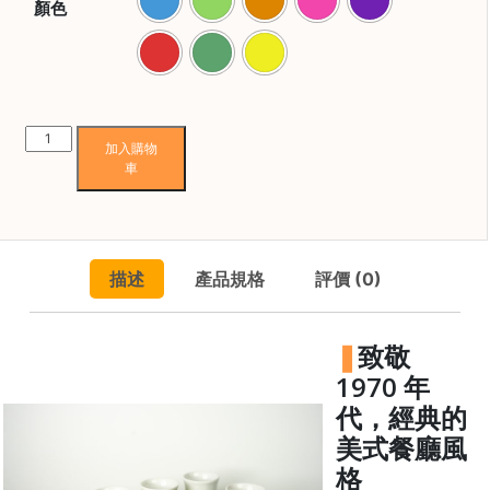
焙
顏色
其
他
咖
啡
Loveramics
用
加入購物
Hutch
品
車
品
飲
所
杯
有
80ml
產
描述
產品規格
評價 (0)
數
品
量
興
致敬
趣
1970 年
社
代，經典的
群
美式餐廳風
課
格
程