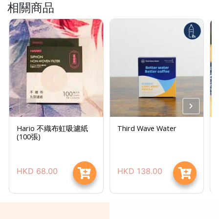
相關商品
樓
(
鑽
石
山
站
A
2
出
口
Hario 不織布虹吸濾紙
Third Wave Water
5
(100張)
分
鐘
到
HKD
68.00
HKD
138.00
)
營
業