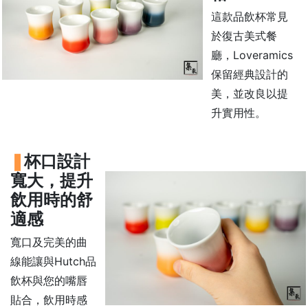
這款品飲杯常見
常
見
於復古美式餐
問
廳，Loveramics
題
保留經典設計的
聯
美，並改良以提
絡
升實用性。
我
們
杯口設計
寬大，提升
門
市
飲用時的舒
地
適感
址
寬口及完美的曲
：
線能讓與Hutch品
香
飲杯與您的嘴唇
港
貼合，飲用時感
鑽