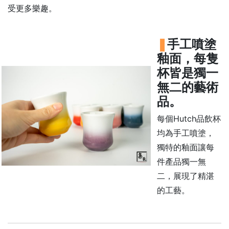
石
受更多樂趣。
山
五
手工噴塗
芳
釉面，每隻
街
杯皆是獨一
2
無二的藝術
8
品。
號
利
每個Hutch品飲杯
森
均為手工噴塗，
工
獨特的釉面讓每
業
件產品獨一無
大
二，展現了精湛
廈
的工藝。
4
座
1