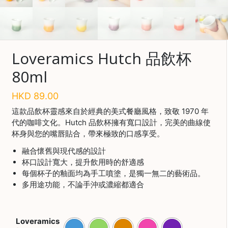
啡
冷
萃
工
Loveramics Hutch 品飲杯
具
80ml
虹
吸
HKD
89.00
工
這款品飲杯靈感來自於經典的美式餐廳風格，致敬 1970 年
具
代的咖啡文化。Hutch 品飲杯擁有寬口設計，完美的曲線使
杯身與您的嘴唇貼合，帶來極致的口感享受。
土
耳
融合懷舊與現代感的設計
其
杯口設計寬大，提升飲用時的舒適感
咖
每個杯子的釉面均為手工噴塗，是獨一無二的藝術品。
啡
多用途功能，不論手沖或濃縮都適合
咖
啡
烘
Loveramics