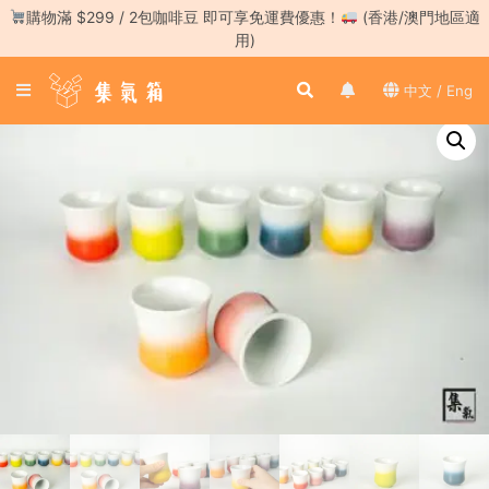
Skip
購物滿 $299 / 2包咖啡豆 即可享免運費優惠！
(香港/澳門地區適
to
用)
content
登
中文 / Eng
入
／
註
冊
咖
啡
豆
手
沖
工
具
濃
縮
咖