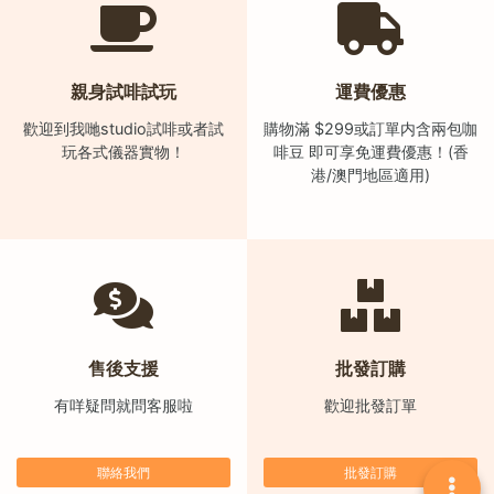
時
間
：
親身試啡試玩
運費優惠
星
歡迎到我哋studio試啡或者試
購物滿 $299或訂單内含兩包咖
期
玩各式儀器實物！
啡豆 即可享免運費優惠！(香
一
港/澳門地區適用)
至
星
期
日
(
包
售後支援
批發訂購
括
公
有咩疑問就問客服啦
歡迎批發訂單
眾
假
聯絡我們
批發訂購
期