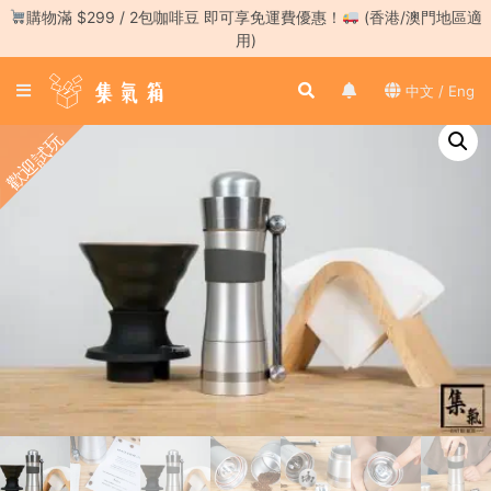
Skip
購物滿 $299 / 2包咖啡豆 即可享免運費優惠！
(香港/澳門地區適
to
用)
content
登
中文 / Eng
入
／
歡迎試玩
註
冊
咖
啡
豆
手
沖
工
具
濃
縮
咖