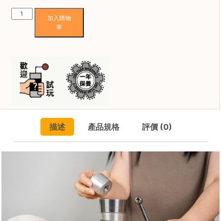
焙
Mazzer
加入購物
其
Omega
車
他
X
咖
手
啡
搖
用
磨
品
豆
機
(一
所
年
有
保
產
描述
產品規格
評價 (0)
養)
品
數
量
興
趣
社
群
課
程