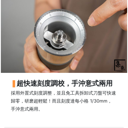
樓
(
鑽
石
山
站
A
2
出
口
5
超快速刻度調校，手沖意式兩用
分
鐘
採用外置式刻度調整，並且免工具拆卸式刀盤可快速
到
歸零，研磨超輕鬆！而且刻度達每小格 1/30mm，
)
手沖意式兩用。
營
業