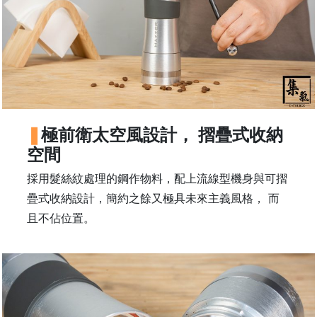
常
見
問
題
聯
絡
我
極前衛太空風設計， 摺疊式收納
們
空間
採用髮絲紋處理的鋼作物料，配上流線型機身與可摺
門
疊式收納設計，簡約之餘又極具未來主義風格， 而
市
地
且不佔位置。
址
：
香
港
鑽