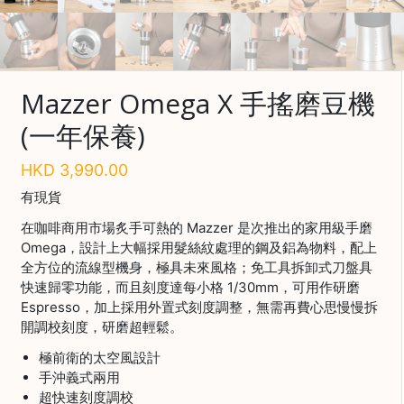
啡
冷
萃
工
Mazzer Omega X 手搖磨豆機
具
(一年保養)
虹
吸
HKD
3,990.00
工
有現貨
具
在咖啡商用市場炙手可熱的 Mazzer 是次推出的家用級手磨
土
Omega，設計上大幅採用髮絲紋處理的鋼及鋁為物料，配上
耳
全方位的流線型機身，極具未來風格；免工具拆卸式刀盤具
其
快速歸零功能，而且刻度達每小格 1/30mm，可用作研磨
咖
Espresso，加上採用外置式刻度調整，無需再費心思慢慢拆
啡
開調校刻度，研磨超輕鬆。
咖
極前衛的太空風設計
啡
手沖義式兩用
烘
超快速刻度調校