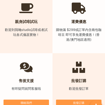
)
1
2
親身試啡試玩
運費優惠
:
0
歡迎到我哋studio試啡或者試
購物滿 $299或訂單内含兩包咖
玩各式儀器實物！
啡豆 即可享免運費優惠！(香
0
港/澳門地區適用)
p
m
-
9
:
0
0
售後支援
批發訂購
p
有咩疑問就問客服啦
歡迎批發訂單
m
聯
聯絡我們
批發訂購