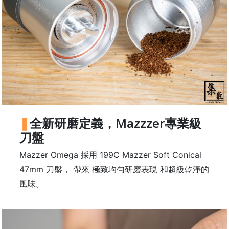
石
山
五
芳
街
2
8
號
利
全新研磨定義，Mazzzer專業級
森
刀盤
工
業
Mazzer Omega 採用 199C Mazzer Soft Conical
大
47mm 刀盤， 帶來 極致均勻研磨表現 和超級乾淨的
廈
風味。
4
座
1