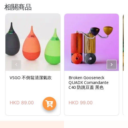
相關商品
時
間
：
星
期
一
至
星
期
日
VSGO 不倒翁清潔氣吹
Broken Gooseneck
(
QUADX Comandante
C40 防跳豆蓋 黑色
包
括
HKD
89.00
HKD
99.00
公
眾
假
期