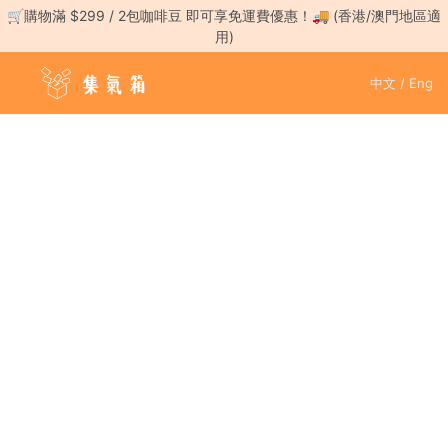
Skip
🛒購物滿 $299 / 2包咖啡豆 即可享免運費優惠！🚚 (香港/澳門地區適
to
用)
content
登
中文 / Eng
入
／
註
冊
咖
啡
豆
手
沖
工
具
濃
縮
咖