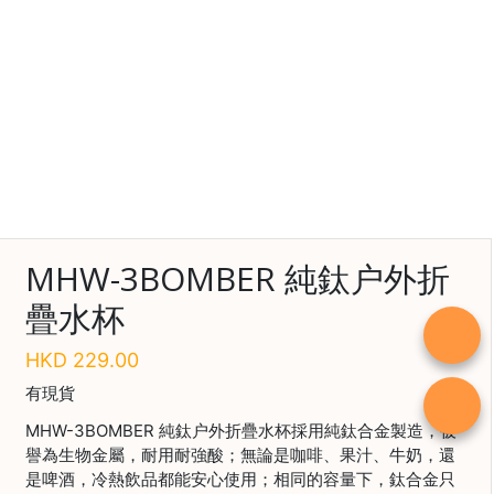
啡
冷
萃
工
具
虹
吸
工
具
MHW-3BOMBER 純鈦户外折
土
疊水杯
耳
其
HKD
229.00
咖
啡
有現貨
咖
MHW-3BOMBER 純鈦户外折疊水杯採用純鈦合金製造，被
啡
譽為生物金屬，耐用耐強酸；無論是咖啡、果汁、牛奶，還
烘
是啤酒，冷熱飲品都能安心使用；相同的容量下，鈦合金只