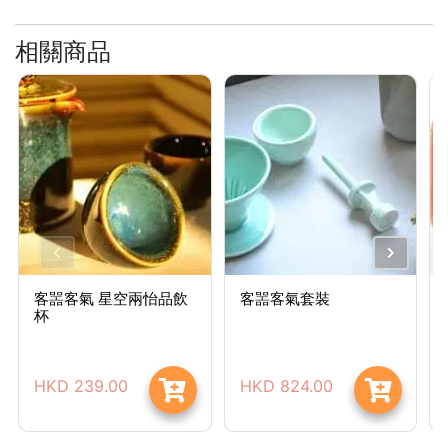
常
相關商品
見
問
題
聯
絡
我
們
門
市
客噐客氣 星空兩怡品飲
客噐客氣套裝
地
杯
址
：
香
HKD
239.00
HKD
824.00
港
鑽