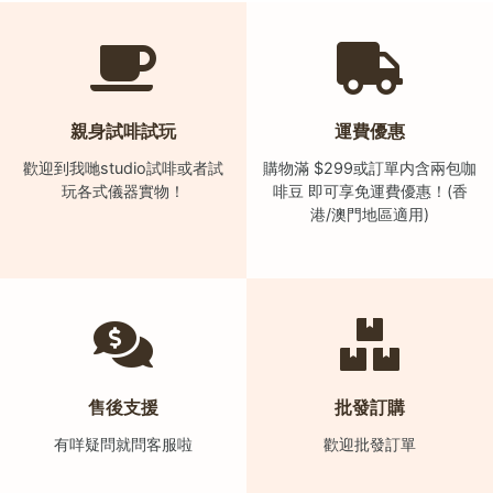
石
山
五
芳
親身試啡試玩
運費優惠
街
2
歡迎到我哋studio試啡或者試
購物滿 $299或訂單内含兩包咖
8
玩各式儀器實物！
啡豆 即可享免運費優惠！(香
港/澳門地區適用)
號
利
森
工
業
大
廈
售後支援
批發訂購
4
座
有咩疑問就問客服啦
歡迎批發訂單
1