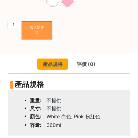
焙
其
他
ORIGAMI
咖
加入購物
Aroma
啡
車
冠
用
軍
品
比
賽
產品規格
評價 (0)
品
所
香
有
產
杯
產品規格
品
360ml
(粉
興
紅
重量
不提供
趣
色/
尺寸
不提供
社
白
群
顏色
White 白色, Pink 粉紅色
色)
容量
360ml
數
課
量
程