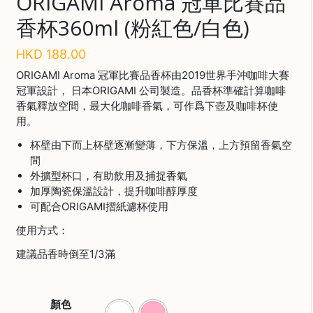
ORIGAMI Aroma 冠軍比賽品
啡
香杯360ml (粉紅色/白色)
冷
HKD
188.00
萃
工
ORIGAMI Aroma 冠軍比賽品香杯由2019世界手沖咖啡大賽
具
冠軍設計， 日本ORIGAMI 公司製造。品香杯準確計算咖啡
香氣釋放空間，最大化咖啡香氣，可作爲下壺及咖啡杯使
虹
用。
吸
工
杯壁由下而上杯壁逐漸變薄，下方保溫，上方預留香氣空
具
間
外擴型杯口，有助飲用及捕捉香氣
土
加厚陶瓷保溫設計，提升咖啡醇厚度
耳
可配合ORIGAMI摺紙濾杯使用
其
咖
使用方式：
啡
建議品香時倒至1/3滿
咖
啡
烘
顏色