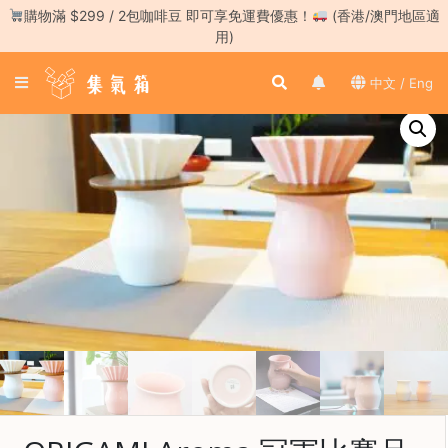
Skip
購物滿 $299 / 2包咖啡豆 即可享免運費優惠！
(香港/澳門地區適
to
用)
content
登
中文 / Eng
入
／
註
冊
咖
啡
豆
手
沖
工
具
濃
縮
咖